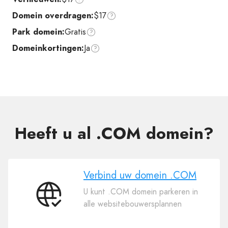
Domein overdragen:
$17
Park domein:
Gratis
Domeinkortingen:
Ja
Heeft u al .COM domein?
Verbind uw domein .COM
U kunt .COM domein parkeren in
Verbind
alle websitebouwersplannen
uw
domein