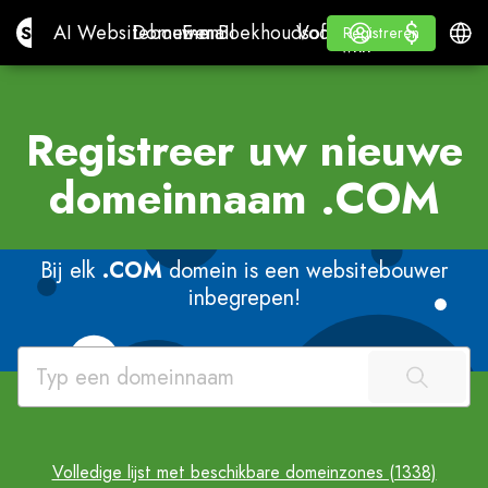
$
$
Site.pro
AI Websitebouwer
Domeinen
E-mail
Boekhoudsoftware
Voor ResellersWhite l
Inloggen
Leren
Neder
AI Websitebouwer
Domeinen
E-mail
Boekhoudsoftware
Voor Resellers
Leren
Registreren
Registreren
WHITE LABEL
Registreer uw nieuwe
domeinnaam
.COM
Bij elk
.COM
domein is een websitebouwer
inbegrepen!
Volledige lijst met beschikbare domeinzones (1338)