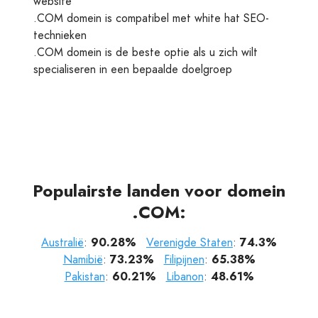
website
.COM domein is compatibel met white hat SEO-
technieken
.COM domein is de beste optie als u zich wilt
specialiseren in een bepaalde doelgroep
Populairste landen voor domein
.COM:
Australië
:
90.28%
Verenigde Staten
:
74.3%
Namibië
:
73.23%
Filipijnen
:
65.38%
Pakistan
:
60.21%
Libanon
:
48.61%