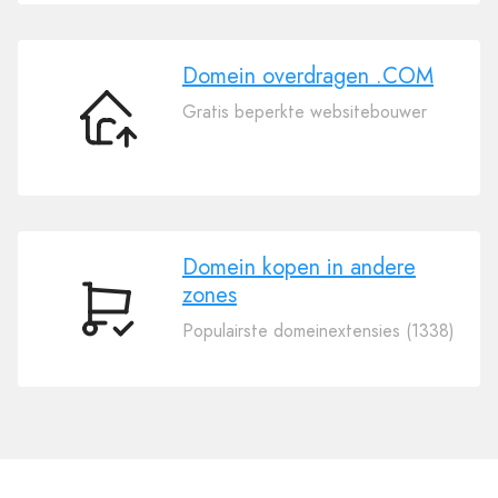
.COM
Domein overdragen .COM
Gratis beperkte websitebouwer
Domein
overdragen
.COM
Domein kopen in andere
zones
Domein
Populairste domeinextensies (1338)
kopen
in
andere
zones