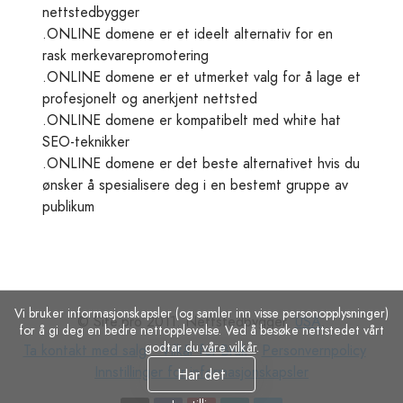
nettstedbygger
.ONLINE domene er et ideelt alternativ for en
rask merkevarepromotering
.ONLINE domene er et utmerket valg for å lage et
profesjonelt og anerkjent nettsted
.ONLINE domene er kompatibelt med white hat
SEO-teknikker
.ONLINE domene er det beste alternativet hvis du
ønsker å spesialisere deg i en bestemt gruppe av
publikum
Vi bruker informasjonskapsler (og samler inn visse personopplysninger)
© Site.pro 2011. Nettstedbygger.
USA
.
for å gi deg en bedre nettopplevelse. Ved å besøke nettstedet vårt
godtar du
våre vilkår
.
Ta
Vilkår
Personvernpolicy
Inns
Ta kontakt med salg
Vilkår for Bruk
Personvernpolicy
kontakt
for
for
Innstillinger for informasjonskapsler
Har det
med
Bruk
inf