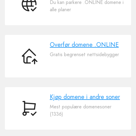
Du kan parkere .ONLINE domene i
Koble
alle planer
ditt
domene
.ONLINE
Overfør domene .ONLINE
Gratis begrenset nettsidebygger
Overfør
domene
.ONLINE
Kjøp domene i andre soner
Mest populære domenesoner
Kjøp
(1336)
domene
i
andre