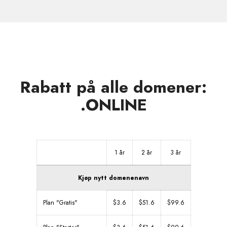
soner
Rabatt på alle domener:
.ONLINE
1 år
2 år
3 år
Kjøp nytt domenenavn
Plan "Gratis"
$3.6
$51.6
$99.6