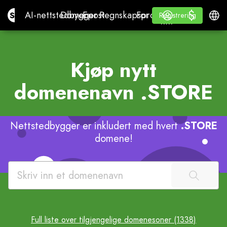
$
$
Site.pro
AI-nettstedbygger
Domener
Epost
Regnskapsprogram
For ForhandlereHvit et
Logg inn
Lære
Nors
AI-nettstedbygger
Domener
Epost
Regnskapsprogram
For Forhandlere
Lære
Registrering
Registrering
HVIT ETIKETT
Kjøp nytt
domenenavn
.STORE
Nettstedbygger er inkludert med hvert
.STORE
domene!
Full liste over tilgjengelige domenesoner (1338)