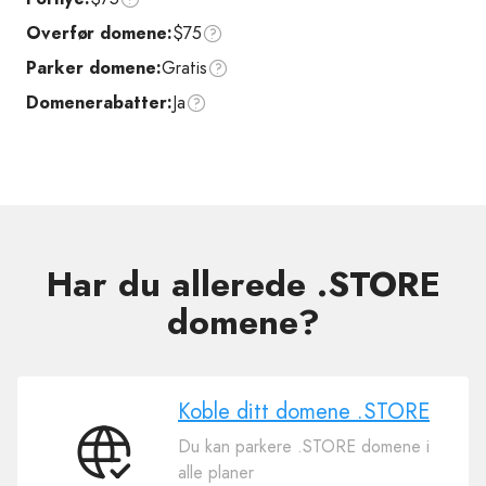
Overfør domene:
$75
Parker domene:
Gratis
Domenerabatter:
Ja
Har du allerede .STORE
domene?
Koble ditt domene .STORE
Du kan parkere .STORE domene i
Koble
alle planer