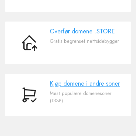
ditt
domene
.STORE
Overfør domene .STORE
Gratis begrenset nettsidebygger
Overfør
domene
.STORE
Kjøp domene i andre soner
Mest populære domenesoner
Kjøp
(1338)
domene
i
andre
soner