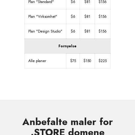
Plan "Standard"
$6
$81
$156
Plan "Virksomhet"
$6
$81
$156
Plan "Design Studio"
$6
$81
$156
Fornyelse
Alle planer
$75
$150
$225
Anbefalte maler for
.STORE domene