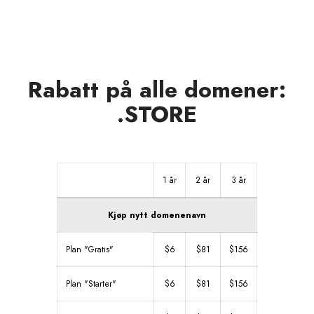
Rabatt på alle domener:
.STORE
1 år
2 år
3 år
Kjøp nytt domenenavn
Plan "Gratis"
$6
$81
$156
Plan "Starter"
$6
$81
$156