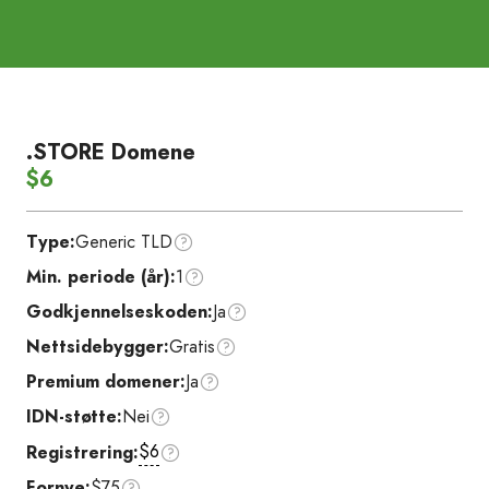
.STORE Domene
$6
Type:
Generic TLD
Min. periode (år):
1
Godkjennelseskoden:
Ja
Nettsidebygger:
Gratis
Premium domener:
Ja
IDN-støtte:
Nei
$6
Registrering:
Fornye:
$75