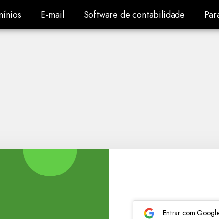
ínios
E-mail
Software de contabilidade
Par
ínios
E-mail
Software de contabilidade
Par
Entrar com Googl