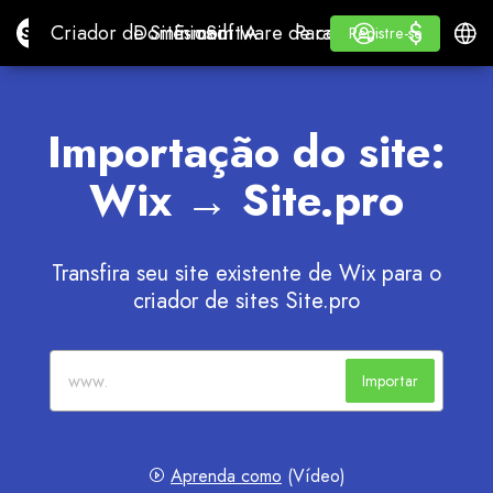
$
$
Site.pro
Criador de Sites com IA
Domínios
E-mail
Software de contabilidade
Para RevendedoresWhi
Iniciar Sessão
Aprender
Portu
Criador de Sites com IA
Domínios
E-mail
Software de contabilidade
Para Revendedores
Aprender
Registre-se
Registre-se
WHITE LABEL
Importação do site:
Wix → Site.pro
Transfira seu site existente de Wix para o
criador de sites Site.pro
Importar
Aprenda como
(Vídeo)