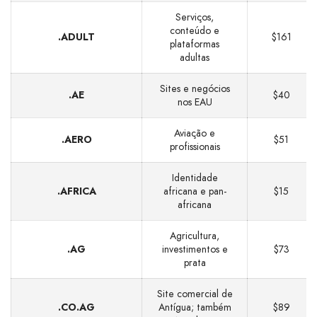
Serviços,
conteúdo e
.ADULT
$161
plataformas
adultas
Sites e negócios
.AE
$40
nos EAU
Aviação e
.AERO
$51
profissionais
Identidade
.AFRICA
africana e pan-
$15
africana
Agricultura,
.AG
investimentos e
$73
prata
Site comercial de
.CO.AG
Antígua; também
$89