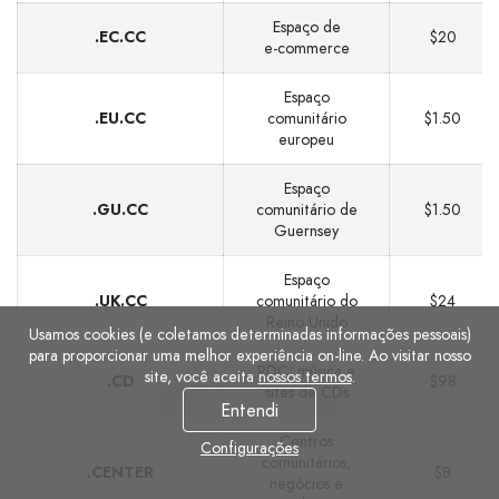
Espaço de
.EC.CC
$20
e‑commerce
Espaço
.EU.CC
comunitário
$1.50
europeu
Espaço
.GU.CC
comunitário de
$1.50
Guernsey
Espaço
.UK.CC
comunitário do
$24
Reino Unido
Usamos cookies (e coletamos determinadas informações pessoais)
para proporcionar uma melhor experiência on-line. Ao visitar nosso
RDC; música e
site, você aceita
nossos termos
.
.CD
$98
sites de CDs
Entendi
Centros
Configurações
comunitários,
.CENTER
$8
negócios e