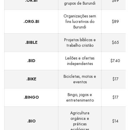
.OR.BI
$89
grupos de Burundi
Organizações sem
.ORG.BI
fins lucrativos do
$89
Burundi
Projetos bíblicos e
.BIBLE
$65
trabalho cristão
Leilões e ofertas
.BID
$7.40
independentes
Bicicletas, motos e
.BIKE
$17
eventos
Bingo, jogos e
.BINGO
$17
entretenimento
Agricultura
orgânica e
.BIO
$14
práticas
ecológicas