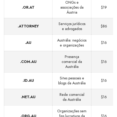
ONGs e
.OR.AT
associações da
$19
Áustria
Serviços jurídicos
.ATTORNEY
$86
e advogados
Austrália: negócios
.AU
$16
e organizações
Presença
.COM.AU
comercial da
$16
Austrália
Sites pessoais e
.ID.AU
$16
blogs da Austrália
Rede comercial
.NET.AU
$16
da Austrália
Organizações sem
.ORG.AU
fins lucrativos da
$16