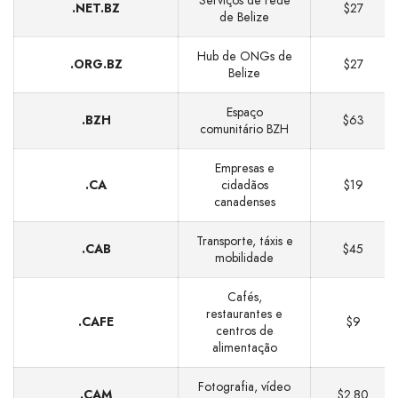
Serviços de rede
.NET.BZ
$27
de Belize
Hub de ONGs de
.ORG.BZ
$27
Belize
Espaço
.BZH
$63
comunitário BZH
Empresas e
.CA
cidadãos
$19
canadenses
Transporte, táxis e
.CAB
$45
mobilidade
Cafés,
restaurantes e
.CAFE
$9
centros de
alimentação
Fotografia, vídeo
.CAM
$2.80