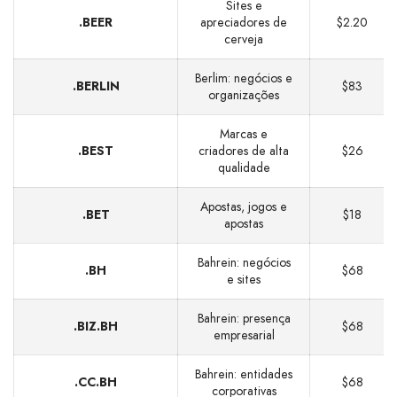
Sites e
.BEER
apreciadores de
$2.20
cerveja
Berlim: negócios e
.BERLIN
$83
organizações
Marcas e
.BEST
criadores de alta
$26
qualidade
Apostas, jogos e
.BET
$18
apostas
Bahrein: negócios
.BH
$68
e sites
Bahrein: presença
.BIZ.BH
$68
empresarial
Bahrein: entidades
.CC.BH
$68
corporativas