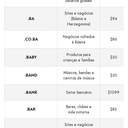
usuários globais
Sites e negócios
.BA
(Bósnia e
$94
Herzegovina)
Negócios voltados
.CO.BA
$86
à Bósnia
Produtos para
.BABY
$30
crianças e famílias
Músicos, bandas e
.BAND
$30
centros de música
.BANK
Setor bancário
$1099
Bares, clubes e
.BAR
$83
vida noturna
Sites e negócios