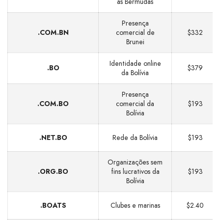
às Bermudas
Presença
.COM.BN
comercial de
$332
Brunei
Identidade online
.BO
$379
da Bolívia
Presença
.COM.BO
comercial da
$193
Bolívia
.NET.BO
Rede da Bolívia
$193
Organizações sem
.ORG.BO
fins lucrativos da
$193
Bolívia
.BOATS
Clubes e marinas
$2.40