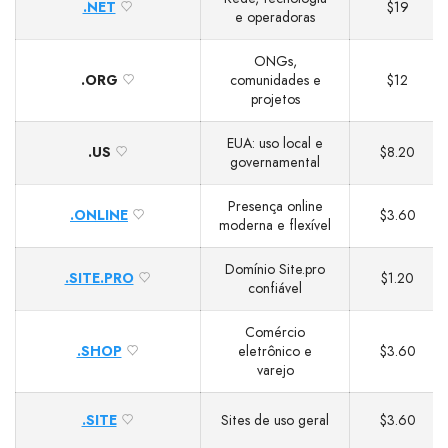
.NET
$19
e operadoras
ONGs,
.ORG
comunidades e
$12
projetos
EUA: uso local e
.US
$8.20
governamental
Presença online
.ONLINE
$3.60
moderna e flexível
Domínio Site.pro
.SITE.PRO
$1.20
confiável
Comércio
.SHOP
eletrônico e
$3.60
varejo
.SITE
Sites de uso geral
$3.60