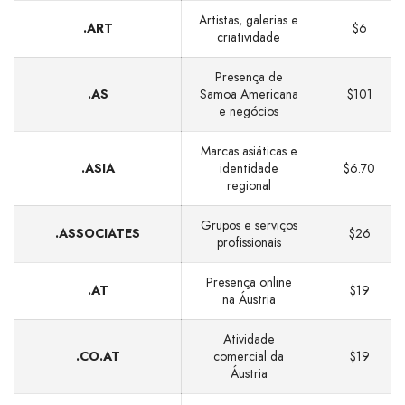
Artistas, galerias e
.ART
$6
criatividade
Presença de
.AS
Samoa Americana
$101
e negócios
Marcas asiáticas e
.ASIA
identidade
$6.70
regional
Grupos e serviços
.ASSOCIATES
$26
profissionais
Presença online
.AT
$19
na Áustria
Atividade
.CO.AT
comercial da
$19
Áustria