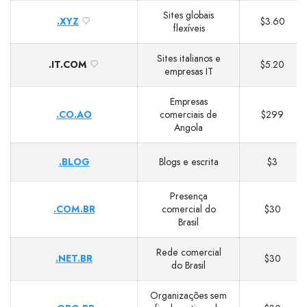
Sites globais
.XYZ
$3.60
flexíveis
Sites italianos e
.IT.COM
$5.20
empresas IT
Empresas
.CO.AO
comerciais de
$299
Angola
.BLOG
Blogs e escrita
$3
Presença
.COM.BR
comercial do
$30
Brasil
Rede comercial
.NET.BR
$30
do Brasil
Organizações sem