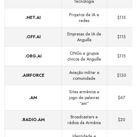
tecnologia
Projetos de IA e
.NET.AI
$115
redes
Empresas de IA de
.OFF.AI
$115
Anguilla
ONGs e grupos
.ORG.AI
$115
cívicos de Anguilla
Aviação militar e
.AIRFORCE
$130
comunidade
Sites armênios e
.AM
jogo de palavras
$67
“am”
Broadcasters e
.RADIO.AM
$20
rádios da Armênia
Identidade e