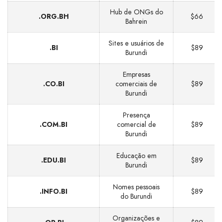
Hub de ONGs do
.ORG.BH
$66
Bahrein
Sites e usuários de
.BI
$89
Burundi
Empresas
.CO.BI
comerciais de
$89
Burundi
Presença
.COM.BI
comercial de
$89
Burundi
Educação em
.EDU.BI
$89
Burundi
Nomes pessoais
.INFO.BI
$89
do Burundi
Organizações e