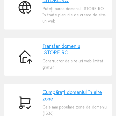
.STORE.RO
Puteți parca domeniul .STORE.RO
Conectează-
în toate planurile de creare de site-
ţi
uri web
domeniul
.STORE.RO
Transfer domeniu
.STORE.RO
Transfer
Constructor de site-uri web limitat
domeniu
gratuit
.STORE.RO
Cumpărați domeniul în alte
zone
Cumpărați
Cele mai populare zone de domeniu
domeniul
(1336)