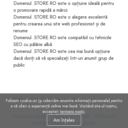
Domeniul .STORE.RO este o opțiune ideală pentru
o promovare rapidă a mărcii
Domeniul .STORE.RO este o alegere excelentă
pentru crearea unui site web profesionist și de
renume
Domeniul .STORE.RO este compatibil cu tehnicile
SEO cu pălărie albă
Domeniul .STORE.RO este cea mai bună opțiune
dacă doriți să vă specializați într-un anumit grup de
public
© Site.pro 2011. Constructor Site.
Statele Unite ale
Folosim cookie-uri (și colectăm anumite informații personale) pentru
a vă oferi o experiență online mai bună. Vizitând site-ul nostru,
Americii
.
acceptați
termenii noștri
.
Contactați
Termenii
Politica
Contactați vânzări
Termenii de serviciu
Politica de
Am înțeles
vânzări
de
Setări
de
confidențialitate
Setări cookie