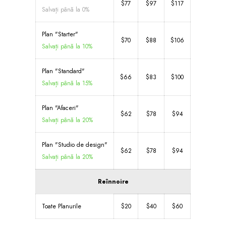
$77
$97
$117
Salvați până la 0%
Plan "Starter"
$70
$88
$106
Salvați până la 10%
Plan "Standard"
$66
$83
$100
Salvați până la 15%
Plan "Afaceri"
$62
$78
$94
Salvați până la 20%
Plan "Studio de design"
$62
$78
$94
Salvați până la 20%
Reînnoire
Toate Planurile
$20
$40
$60