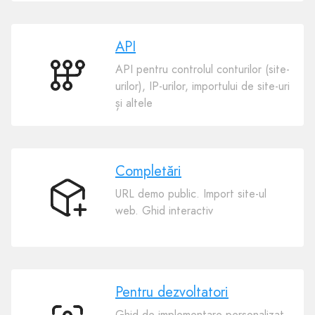
plugin
API
API pentru controlul conturilor (site-
API
urilor), IP-urilor, importului de site-uri
și altele
Completări
URL demo public. Import site-ul
Completări
web. Ghid interactiv
Pentru dezvoltatori
Ghid de implementare personalizat.