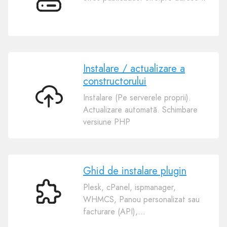
Cerințe
de
server
Instalare / actualizare a
constructorului
Instalare (Pe serverele proprii).
Instalare
Actualizare automată. Schimbare
/
versiune PHP
actualizare
a
constructorului
Ghid de instalare plugin
Plesk, cPanel, ispmanager,
Ghid
WHMCS, Panou personalizat sau
de
facturare (API),...
instalare