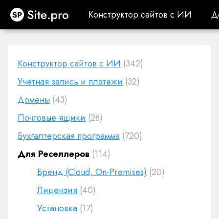
Site.pro
Конструктор сайтов с ИИ
Д
Конструктор сайтов с ИИ
Д
Конструктор сайтов с ИИ
(342)
Учетная запись и платежи
(32)
Домены
(43)
Почтовые ящики
(28)
Бухгалтерская программа
(720)
Для Реселлеров
(114)
Бренд (Cloud, On-Premises)
(20)
Лицензия
(40)
Установка
(17)