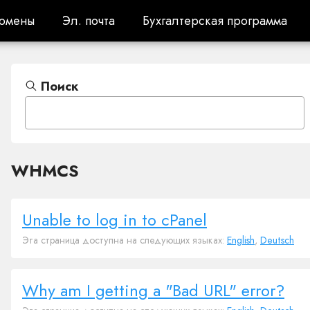
омены
Эл. почта
Бухгалтерская программа
омены
Эл. почта
Бухгалтерская программа
Поиск
WHMCS
Unable to log in to cPanel
Эта страница доступна на следующих языках:
English
,
Deutsch
Why am I getting a "Bad URL" error?