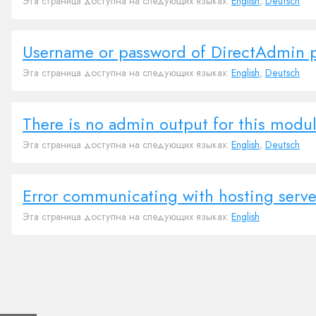
Эта страница доступна на следующих языках:
English
,
Deutsch
Username or password of DirectAdmin pa
Эта страница доступна на следующих языках:
English
,
Deutsch
There is no admin output for this modu
Эта страница доступна на следующих языках:
English
,
Deutsch
Error communicating with hosting serve
Эта страница доступна на следующих языках:
English