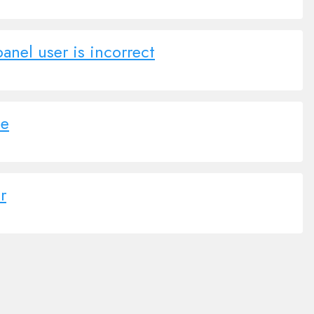
nel user is incorrect
le
r