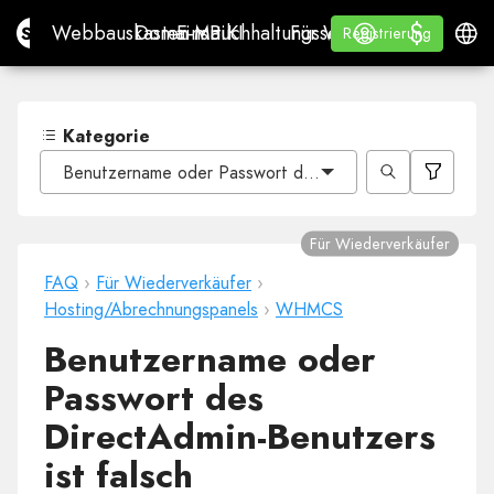
$
$
Site.pro
Webbauskasten mit KI
Domains
E-Mail
Buchhaltungssoftware
Für WiederverkäuferWh
Anmelden
Lernen
Deuts
Webbauskasten mit KI
Domains
E-Mail
Buchhaltungssoftware
Für Wiederverkäufer
Lernen
Registrierung
Registrierung
WHITE LABEL
Kategorie
Benutzername oder Passwort des DirectAdmin-Benutzers 
Für Wiederverkäufer
FAQ
›
Für Wiederverkäufer
›
Hosting/Abrechnungspanels
›
WHMCS
Benutzername oder
Passwort des
DirectAdmin-Benutzers
ist falsch