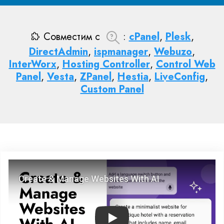
Совместим с
:
cPanel
,
Plesk
,
DirectAdmin
,
ispmanager
,
Webuzo
,
InterWorx
,
Hosting Controller
,
Control Web
Panel
,
Vesta
,
ZPanel
,
Hestia
,
LiveConfig
,
Custom Panel
Play