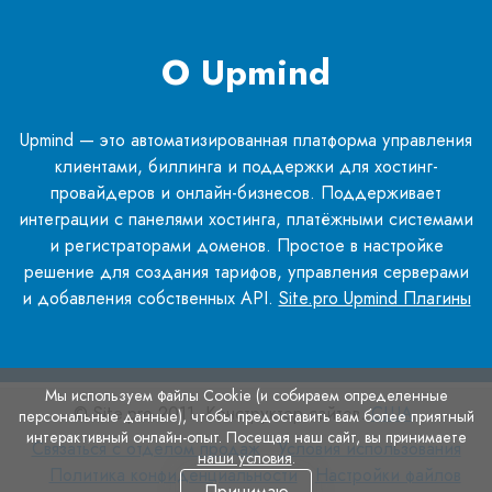
О Upmind
Upmind — это автоматизированная платформа управления
клиентами, биллинга и поддержки для хостинг-
провайдеров и онлайн-бизнесов. Поддерживает
интеграции с панелями хостинга, платёжными системами
и регистраторами доменов. Простое в настройке
решение для создания тарифов, управления серверами
и добавления собственных API.
Site.pro Upmind Плагины
Мы используем файлы Cookie (и собираем определенные
© Site.pro 2011. Конструктор сайтов.
США
.
персональные данные), чтобы предоставить вам более приятный
интерактивный онлайн-опыт. Посещая наш сайт, вы принимаете
Связаться
Условия
Связаться с отделом продаж
Условия использования
наши условия
.
с
Политика
использования
Настройки
Политика конфиденциальности
Настройки файлов
Принимаю