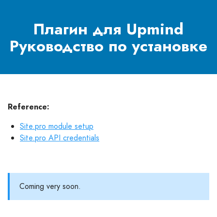
Плагин для Upmind
Руководство по установке
Reference:
Site.pro module setup
Site.pro API credentials
Coming very soon.