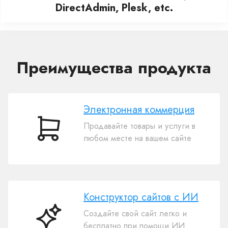
DirectAdmin, Plesk, etc.
Преимущества продукта
Электронная коммерция
Продавайте товары и услуги в
Электронная
любом месте на вашем сайте
коммерция
Конструктор сайтов с ИИ
Создайте свой сайт легко и
Конструктор
бесплатно при помощи ИИ