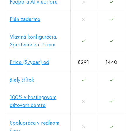
Podpora AI v editore
Plán zadarmo
Vlastná konfigurácia.
Spustenie za 15 min
Price ($/year) od
8291
1440
Biely štítok
100% v hostingovom
dátovom centre
Spolupráca v reálnom
čase