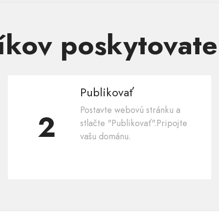
íkov poskytovate
Publikovať
Postavte webovú stránku a
2
stlačte "Publikovať".Pripojte
vašu dománu.