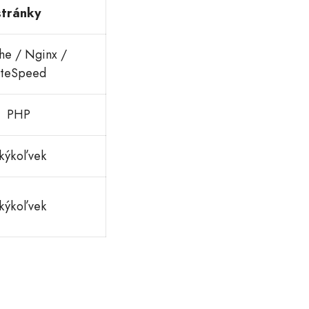
stránky
he / Nginx /
iteSpeed
PHP
kýkoľvek
kýkoľvek