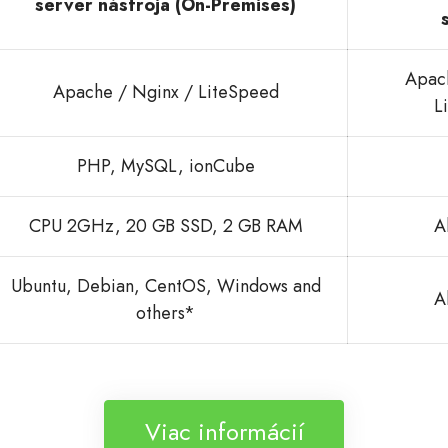
server nástroja (On-Premises)
Apac
Apache / Nginx / LiteSpeed
L
PHP, MySQL, ionCube
CPU 2GHz, 20 GB SSD, 2 GB RAM
A
Ubuntu, Debian, CentOS, Windows and
A
others*
Viac informácií