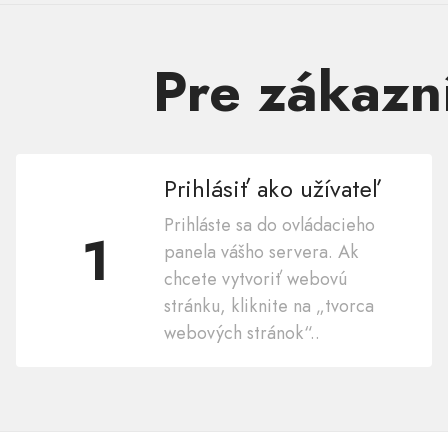
Pre zákazn
Prihlásiť ako užívateľ
Prihláste sa do ovládacieho
1
panela vášho servera. Ak
chcete vytvoriť webovú
stránku, kliknite na „tvorca
webových stránok“..