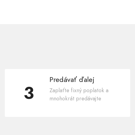
Predávať ďalej
3
Zaplaťte fixný poplatok a
mnohokrát predávajte