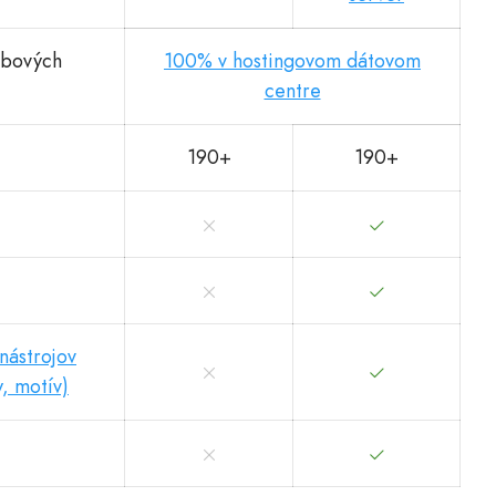
ebových
100% v hostingovom dátovom
centre
190+
190+
nástrojov
y, motív)