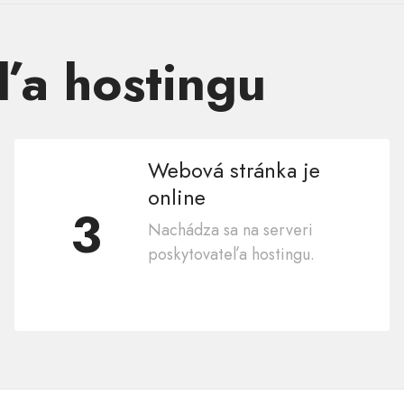
ľa hostingu
Webová stránka je
online
3
Nachádza sa na serveri
poskytovateľa hostingu.