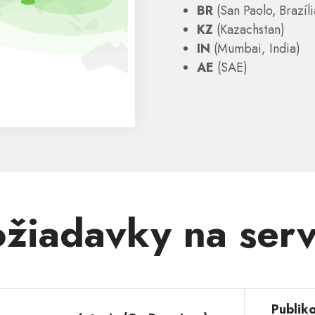
BR
(San Paolo, Brazíli
KZ
(Kazachstan)
IN
(Mumbai, India)
AE
(SAE)
žiadavky na ser
Publik