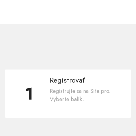
Registrovať
1
Registrujte sa na Site.pro.
Vyberte balík.