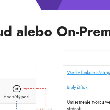
ud alebo On-Prem
Všetky funkcie nástroj
Biely štítok
Hostiteľský panel
Umiestnenie tvorcu w
stránok