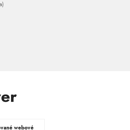
a)
ver
ované webové