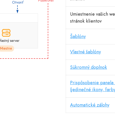
Publikovať
Otvoriť
Umiestnenie vašich w
stránok klientov
Šablóny
vlastný server
Miestne
Vlastné šablóny
Súkromný doplnok
Prispôsobenie panela 
(jedinečné ikony, farb
Automatické zálohy