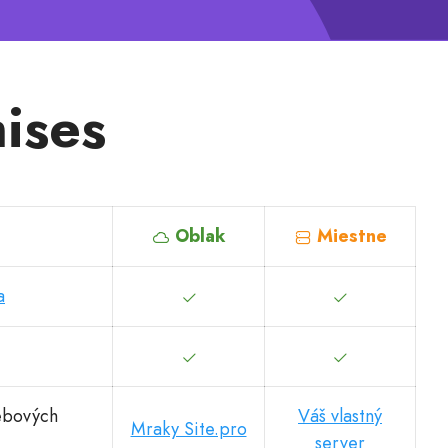
ises
Oblak
Miestne
a
ebových
Váš vlastný
Mraky Site.pro
server