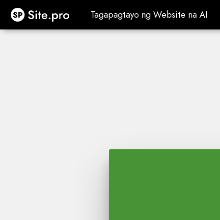
Site.pro
Tagapagtayo ng Website na AI
Tagapagtayo ng Website na AI