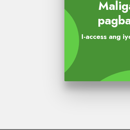
Malig
pagba
I-access ang i