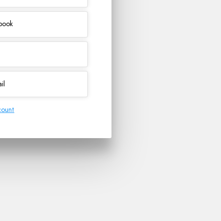
ebook
il
count