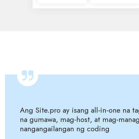
Ang Site.pro ay isang all‑in‑one na 
na gumawa, mag‑host, at mag‑manage
nangangailangan ng coding