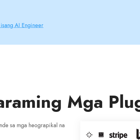
 isang AI Engineer
raming Mga Plu
nde sa mga heograpikal na