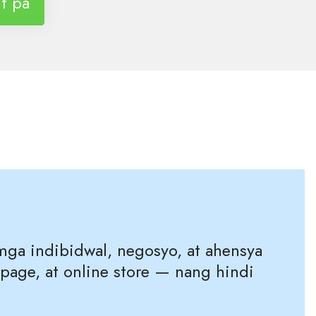
t pa
mga indibidwal, negosyo, at ahensya
age, at online store — nang hindi