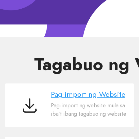
Tagabuo ng 
Pag-import ng Website
Pag-import ng website mula sa
Pag-
iba't ibang tagabuo ng website
import
ng
Website