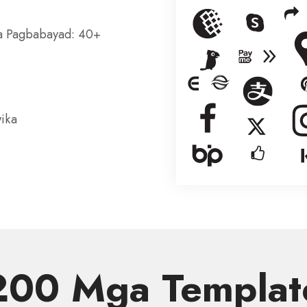
sa Pagbabayad: 40+
wika
200 Mga Templat