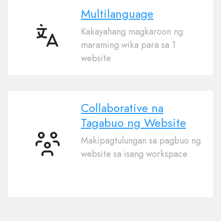
Multilanguage
Kakayahang magkaroon ng
Multilanguage
maraming wika para sa 1
website
Collaborative na
Tagabuo ng Website
Makipagtulungan sa pagbuo ng
Collaborative
website sa isang workspace
na
Tagabuo
ng
Website