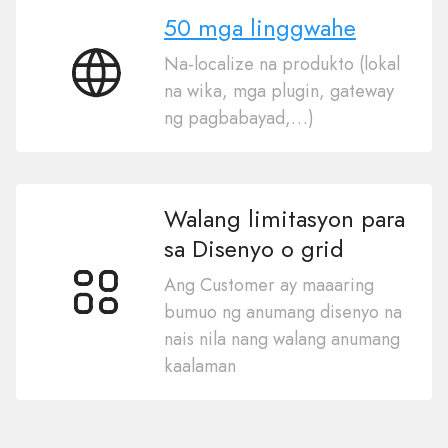
50 mga linggwahe
Na-localize na produkto (lokal
50
na wika, mga plugin, gateway
mga
ng pagbabayad,…)
linggwahe
Walang limitasyon para
sa Disenyo o grid
Ang Customer ay maaaring
bumuo ng anumang disenyo na
nais nila nang walang anumang
kaalaman