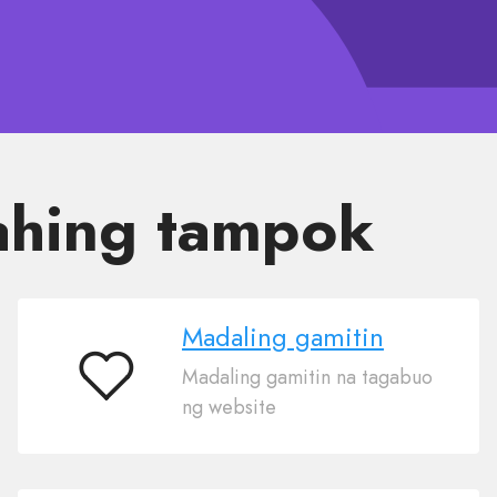
ahing tampok
Madaling gamitin
Madaling gamitin na tagabuo
Madaling
ng website
gamitin