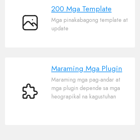
200 Mga Template
Mga pinakabagong template at
200
update
Mga
Template
Maraming Mga Plugin
Maraming mga pag-andar at
mga plugin depende sa mga
Maraming
heograpikal na kagustuhan
Mga
Plugin