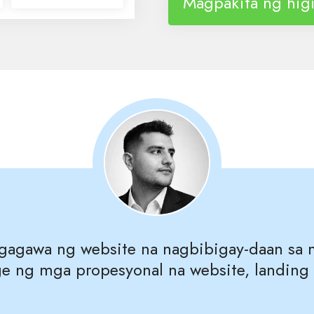
Magpakita ng higi
tagagawa ng website na nagbibigay‑daan sa 
 ng mga propesyonal na website, landing p