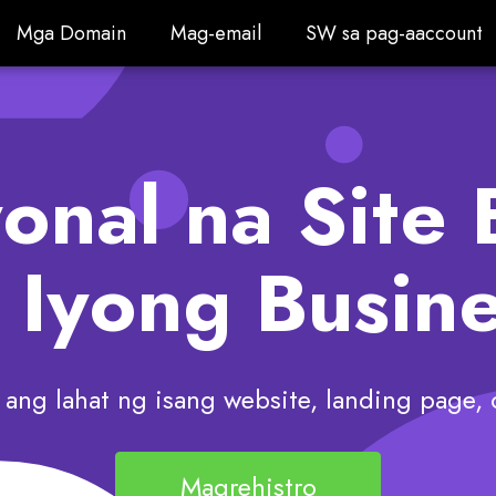
Mga Domain
Mag-email
SW sa pag-aaccount
Mga Domain
Mag-email
SW sa pag-aaccount
nal na Site 
 Iyong Busin
ang lahat ng isang website, landing page,
Magrehistro