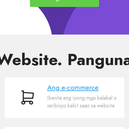
Website. Pangun
Ang e-commerce
Ibenta ang iyong mga kalakal o
Ang
serbisyo kahit saan sa website
e-
commerce