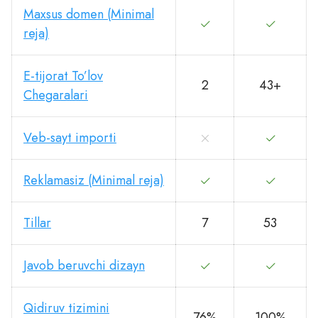
Maxsus domen (Minimal
reja)
E-tijorat To’lov
2
43+
Chegaralari
Veb-sayt importi
Reklamasiz (Minimal reja)
Tillar
7
53
Javob beruvchi dizayn
Qidiruv tizimini
76%
100%