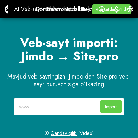
$
$
Site.pro
AI Veb-sayt Yaratuvchisi
Domenlar
Elektron pochta
Hisob-kitob dasturi
Qayta sotuvchilar uchun
Kirish
O'rganing
O'zb
AI Veb-sayt Yaratuvchisi
Domenlar
Elektron pochta
Hisob-kitob dasturi
Qayta sotuvchilar uchun
O'rganing
Ro'yxatdan o'tish
Ro'yxatdan o'tish
OQ YORLIQ
Veb-sayt importi:
Jimdo → Site.pro
Mavjud veb-saytingizni Jimdo dan Site.pro veb-
sayt quruvchisiga o'tkazing
Import
Qanday qilib
(Video)