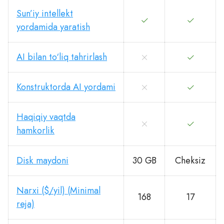
Sun’iy intellekt
yordamida yaratish
AI bilan to‘liq tahrirlash
Konstruktorda AI yordami
Haqiqiy vaqtda
hamkorlik
Disk maydoni
30 GB
Cheksiz
Narxi ($/yil) (Minimal
168
17
reja)