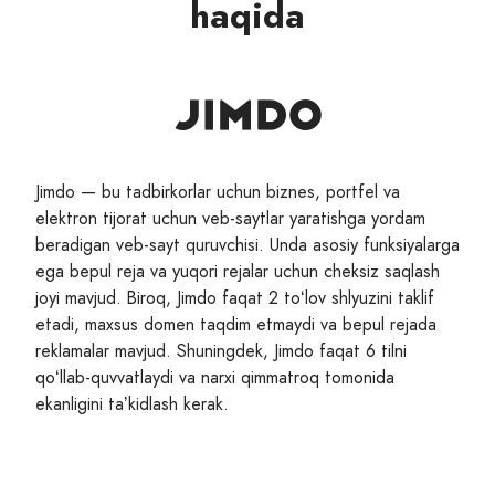
haqida
Jimdo — bu tadbirkorlar uchun biznes, portfel va
elektron tijorat uchun veb-saytlar yaratishga yordam
beradigan veb-sayt quruvchisi. Unda asosiy funksiyalarga
ega bepul reja va yuqori rejalar uchun cheksiz saqlash
joyi mavjud. Biroq, Jimdo faqat 2 toʻlov shlyuzini taklif
etadi, maxsus domen taqdim etmaydi va bepul rejada
reklamalar mavjud. Shuningdek, Jimdo faqat 6 tilni
qoʻllab-quvvatlaydi va narxi qimmatroq tomonida
ekanligini taʼkidlash kerak.