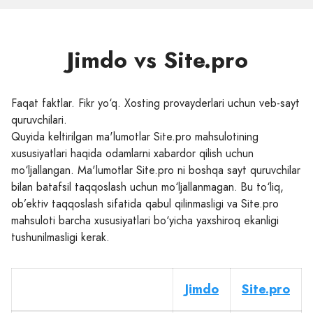
Jimdo vs Site.pro
Faqat faktlar. Fikr yo‘q. Xosting provayderlari uchun veb-sayt
quruvchilari.
Quyida keltirilgan ma'lumotlar Site.pro mahsulotining
xususiyatlari haqida odamlarni xabardor qilish uchun
mo‘ljallangan. Ma'lumotlar Site.pro ni boshqa sayt quruvchilar
bilan batafsil taqqoslash uchun mo‘ljallanmagan. Bu to‘liq,
ob’ektiv taqqoslash sifatida qabul qilinmasligi va Site.pro
mahsuloti barcha xususiyatlari bo‘yicha yaxshiroq ekanligi
tushunilmasligi kerak.
Jimdo
Site.pro