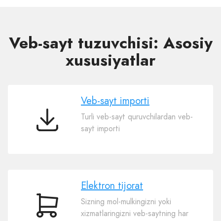
Veb-sayt tuzuvchisi: Asosiy
xususiyatlar
Veb-sayt importi
Turli veb-sayt quruvchilardan veb-
Veb-
sayt importi
sayt
importi
Elektron tijorat
Sizning mol-mulkingizni yoki
Elektron
xizmatlaringizni veb-saytning har