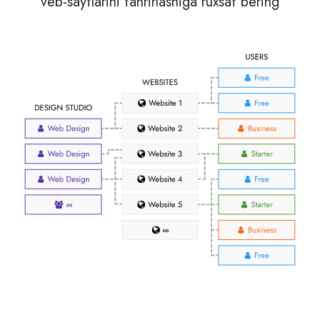
veb-saytlarini tahrirlashiga ruxsat bering