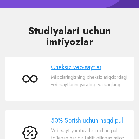
Studiyalari uchun
imtiyozlar
Cheksiz veb-saytlar
Mijozlaringizning cheksiz miqdordagi
Cheksiz
veb-saytlarini yarating va saqlang
veb-
saytlar
50% Sotish uchun naqd pul
Veb-sayt yaratuvchisi uchun pul
50%
to'lagan har bir taklif qilingan mijoz