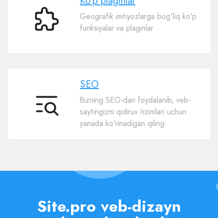
Ko’p plaginlar
Geografik imtiyozlarga bog'liq ko'p
Ko’p
funksiyalar va plaginlar
plaginlar
SEO
Bizning SEO-dan foydalanib, veb-
SEO
saytingizni qidiruv tizimlari uchun
yanada ko'rinadigan qiling
Site.pro veb-dizayn