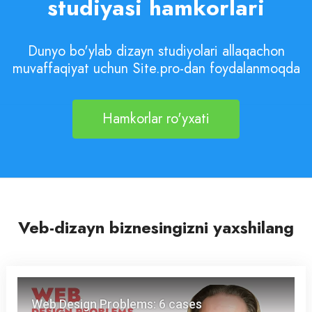
studiyasi hamkorlari
Dunyo bo'ylab dizayn studiyolari allaqachon
muvaffaqiyat uchun Site.pro-dan foydalanmoqda
Hamkorlar ro'yxati
Veb-dizayn biznesingizni yaxshilang