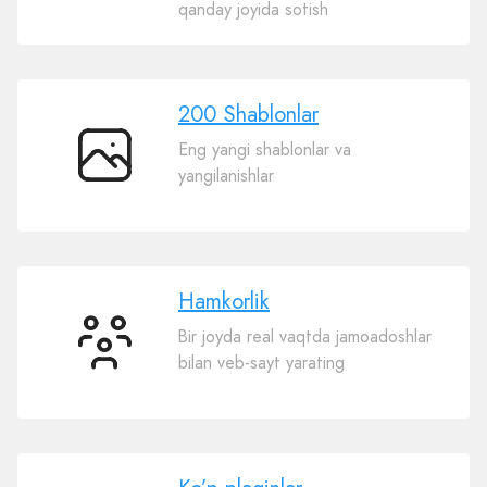
tijorat
qanday joyida sotish
200 Shablonlar
Eng yangi shablonlar va
200
yangilanishlar
Shablonlar
Hamkorlik
Bir joyda real vaqtda jamoadoshlar
Hamkorlik
bilan veb-sayt yarating