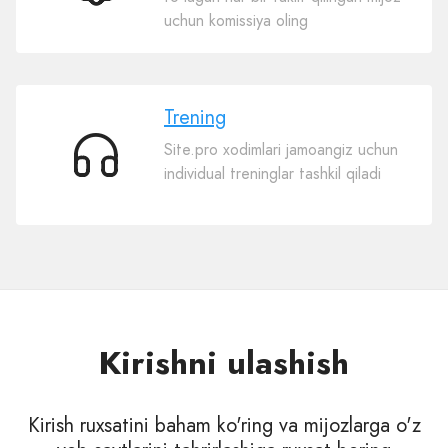
Sotish
uchun komissiya oling
uchun
naqd
pul
Trening
Site.pro xodimlari jamoangiz uchun
Trening
individual treninglar tashkil qiladi
Kirishni ulashish
Kirish ruxsatini baham ko'ring va mijozlarga o'z