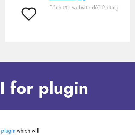
Trình tạo website dễ sử dụng
Dễ
sử
dụng
 for plugin
 plugin
which will