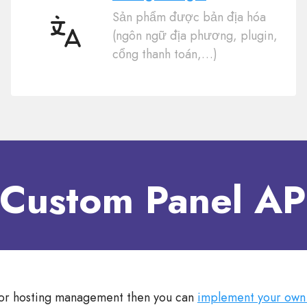
Sản phẩm được bản địa hóa
(ngôn ngữ địa phương, plugin,
50
cổng thanh toán,…)
ngôn
ngữ
 Custom Panel API
 for hosting management then you can
implement your own