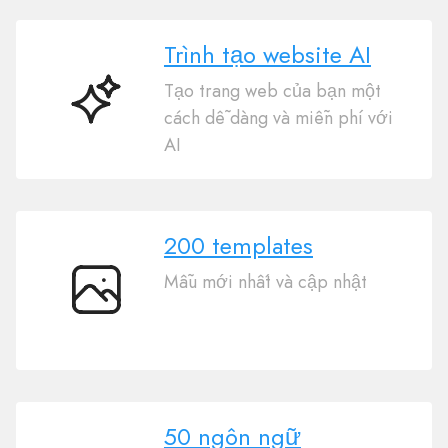
Trình tạo website AI
Tạo trang web của bạn một
Trình
cách dễ dàng và miễn phí với
tạo
AI
website
AI
200 templates
Mẫu mới nhất và cập nhật
200
templates
50 ngôn ngữ