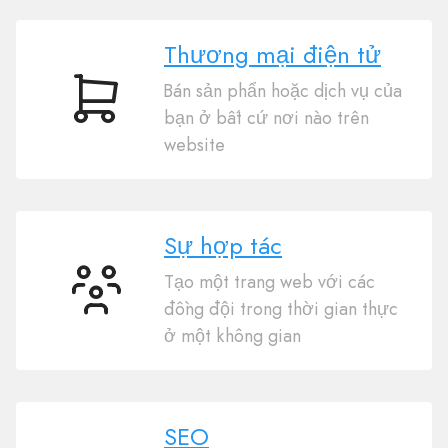
Thương mại điện tử
Bán sản phẩn hoặc dịch vụ của
Thương
bạn ở bất cứ nơi nào trên
mại
website
điện
tử
Sự hợp tác
Tạo một trang web với các
Sự
đồng đội trong thời gian thực
hợp
ở một không gian
tác
SEO