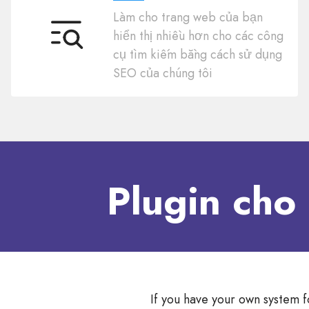
Làm cho trang web của bạn
hiển thị nhiều hơn cho các công
SEO
cụ tìm kiếm bằng cách sử dụng
SEO của chúng tôi
Plugin cho
If you have your own system