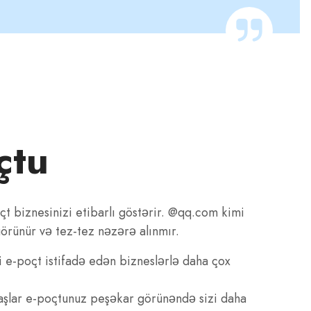
çtu
t biznesinizi etibarlı göstərir. @qq.com kimi
örünür və tez-tez nəzərə alınmır.
i e-poçt istifadə edən bizneslərlə daha çox
şlar e-poçtunuz peşəkar görünəndə sizi daha