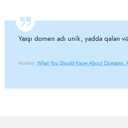
Yaxşı domen adı unik, yadda qalan v
Mənbə:
What You Should Know About Domains: 