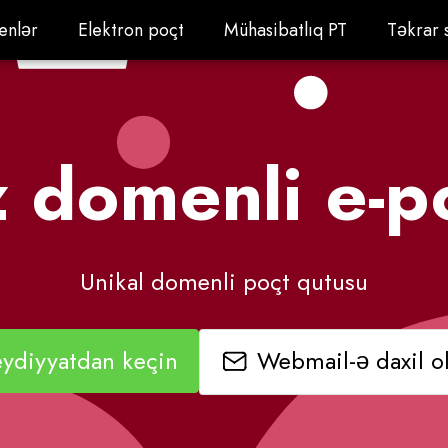
nlər
Elektron poçt
Mühasibatlıq PT
Təkrar s
nlər
Elektron poçt
Mühasibatlıq PT
Təkrar s
 domenli e-p
Unikal domenli poçt qutusu
Webmail-ə daxil o
ydiyyatdan keçin