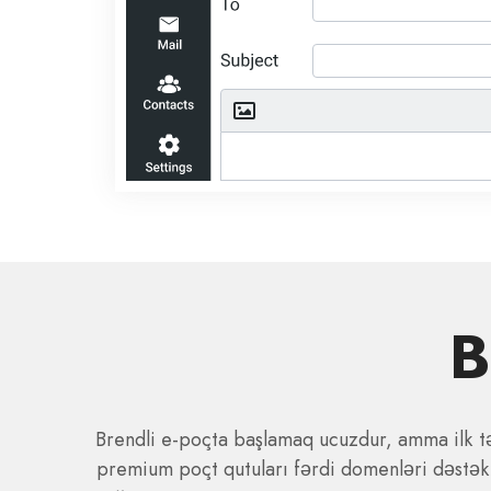
B
Brendli e-poçta başlamaq ucuzdur, amma ilk tə
premium poçt qutuları fərdi domenləri dəstəkl