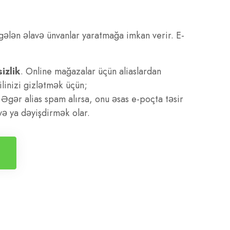
 gələn əlavə ünvanlar yaratmağa imkan verir. E-
izlik
. Online mağazalar üçün aliaslardan
ilinizi gizlətmək üçün;
 Əgər alias spam alırsa, onu əsas e-poçta təsir
 ya dəyişdirmək olar.