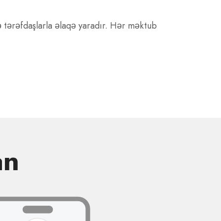
ə tərəfdaşlarla əlaqə yaradır. Hər məktub
an