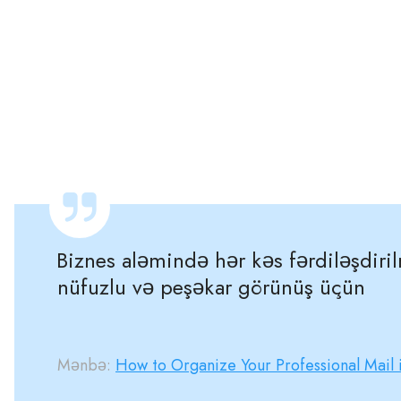
Biznes aləmində hər kəs fərdiləşdiril
nüfuzlu və peşəkar görünüş üçün
Mənbə:
How to Organize Your Professional Mail 