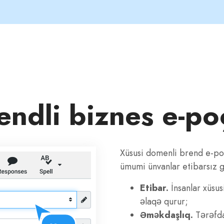
endli biznes e-po
Xüsusi domenli brend e-poç
ümumi ünvanlar etibarsız g
Etibar.
İnsanlar xüsus
əlaqə qurur;
Əməkdaşlıq.
Tərəfda