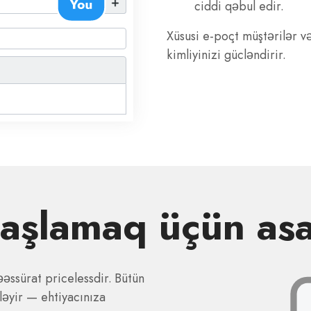
ciddi qəbul edir.
Xüsusi e-poçt müştərilər v
kimliyinizi gücləndirir.
aşlamaq üçün as
əssürat pricelessdir. Bütün
əyir — ehtiyacınıza