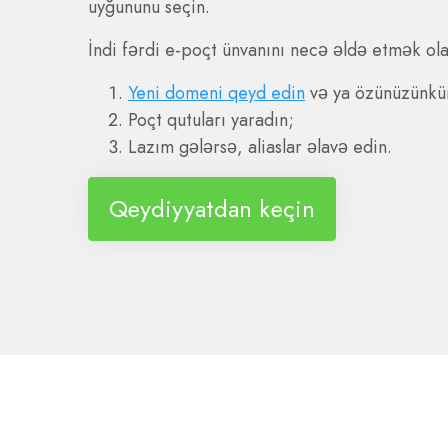
uyğununu seçin.
İndi fərdi e-poçt ünvanını necə əldə etmək ola
Yeni domeni qeyd edin
və ya özünüzünkü
Poçt qutuları yaradın;
Lazım gələrsə, aliaslar əlavə edin.
Qeydiyyatdan keçin