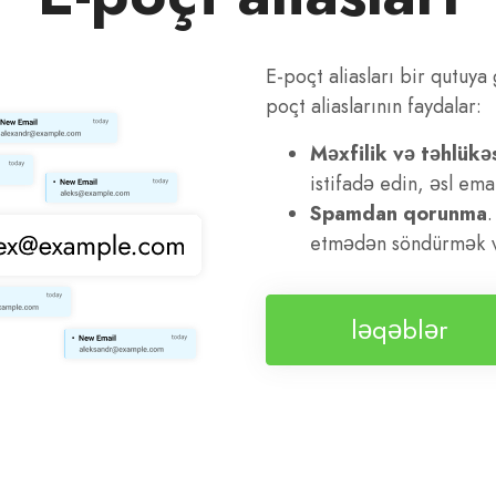
E-poçt aliasları bir qutuya
poçt aliaslarının faydalar:
Məxfilik və təhlükəs
istifadə edin, əsl ema
Spamdan qorunma
.
etmədən söndürmək və
ləqəblər