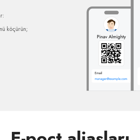
r:
nü köçürün;
E-poçt aliasları