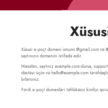
Xüsus
Xüsusi e‑poçt domeni ümumi @gmail.com və 
saytınızın domenini istifadə edir.
Məsələn, saytınız example.com-dursa, suppo
dəstəyi üçün və hello@example.com tərəfdaşlı
bilərsiniz.
Fərdi e‑poçt domenləri təhlükəsiz kimliyi qo