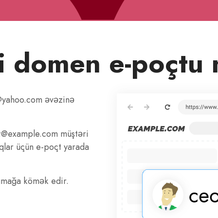
i domen e-poçtu 
@yahoo.com əvəzinə
rt@example.com müştəri
qlar üçün e-poçt yarada
rumağa kömək edir.