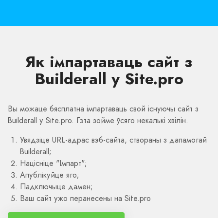
Як імпартаваць сайт з
Builderall у Site.pro
Вы можаце бясплатна імпартаваць свой існуючы сайт з
Builderall у Site.pro. Гэта зойме ўсяго некалькі хвілін.
Увядзіце URL-адрас вэб-сайта, створаны з дапамогай
Builderall;
Націсніце "Імпарт";
Апублікуйце яго;
Падключыце дамен;
Ваш сайт ужо перанесены на Site.pro