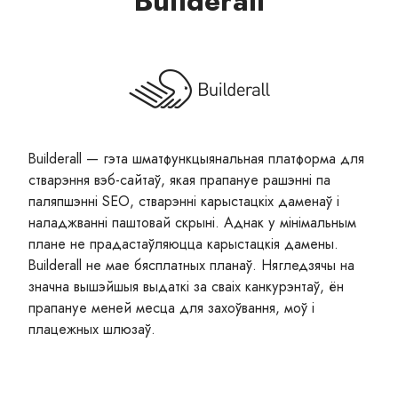
Builderall
Builderall — гэта шматфункцыянальная платформа для
стварэння вэб-сайтаў, якая прапануе рашэнні па
паляпшэнні SEO, стварэнні карыстацкіх даменаў і
наладжванні паштовай скрыні. Аднак у мінімальным
плане не прадастаўляюцца карыстацкія дамены.
Builderall не мае бясплатных планаў. Нягледзячы на
значна вышэйшыя выдаткі за сваіх канкурэнтаў, ён
прапануе меней месца для захоўвання, моў і
плацежных шлюзаў.