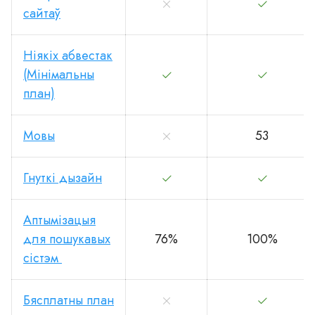
сайтаў
Ніякіх абвестак
(Мінімальны
план)
Мовы
53
Гнуткі дызайн
Аптымізацыя
для пошукавых
76%
100%
сістэм
Бясплатны план