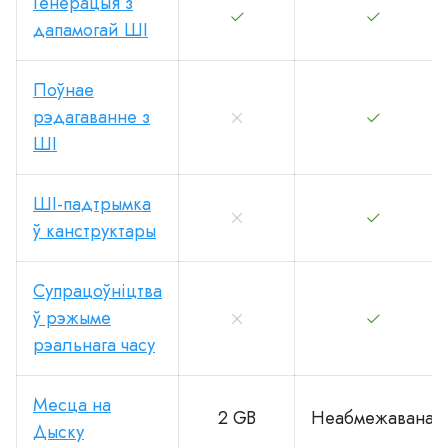
Генерацыя з
дапамогай ШІ
Поўнае
рэдагаванне з
ШІ
ШІ-падтрымка
ў канструктары
Супрацоўніцтва
ў рэжыме
рэальнага часу
Месца на
2 GB
Неабмежавана
Дыску