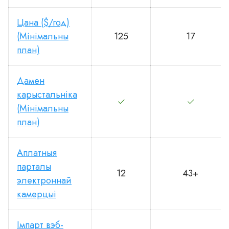
Цана ($/год)
(Мінімальны
125
17
план)
Дамен
карыстальніка
(Мінімальны
план)
Аплатныя
парталы
12
43+
электроннай
камерцыі
Імпарт вэб-