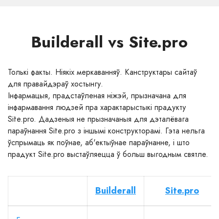
Builderall vs Site.pro
Толькі факты. Ніякіх меркаванняў. Канструктары сайтаў
для правайдэраў хостынгу.
Інфармацыя, прадстаўленая ніжэй, прызначана для
інфармавання людзей пра характарыстыкі прадукту
Site.pro. Дадзеныя не прызначаныя для дэталёвага
параўнання Site.pro з іншымі конструкторамі. Гэта нельга
ўспрымаць як поўнае, аб'ектыўнае параўнанне, і што
прадукт Site.pro выстаўляецца ў больш выгодным святле.
Builderall
Site.pro