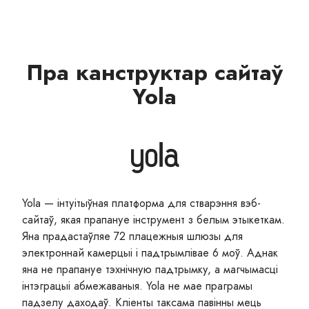
Пра канструктар сайтаў
Yola
Yola — інтуітыўная платформа для стварэння вэб-
сайтаў, якая прапануе інструмент з белым этыкеткам.
Яна прадастаўляе 72 плацежныя шлюзы для
электроннай камерцыі і падтрымлівае 6 моў. Аднак
яна не прапануе тэхнічную падтрымку, а магчымасці
інтэграцыі абмежаваныя. Yola не мае праграмы
падзелу даходаў. Кліенты таксама павінны мець