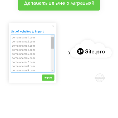
Дапамажыце мне з міграцыяй