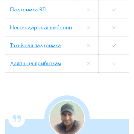
Падтрымка RTL
Нестандартныя шаблоны
Тэхнічная падтрымка
Дзяліцца прыбыткам