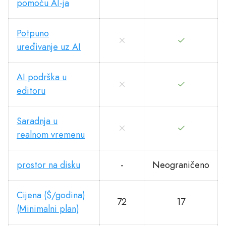
pomoću AI-ja
Potpuno
uređivanje uz AI
AI podrška u
editoru
Saradnja u
realnom vremenu
prostor na disku
-
Neograničeno
Cijena ($/godina)
72
17
(Minimalni plan)