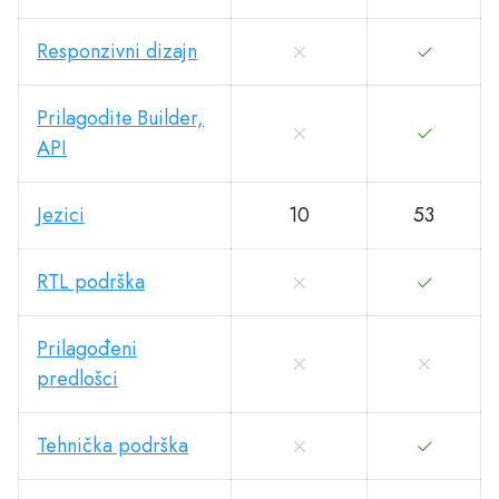
Responzivni dizajn
Prilagodite Builder,
API
Jezici
10
53
RTL podrška
Prilagođeni
predlošci
Tehnička podrška