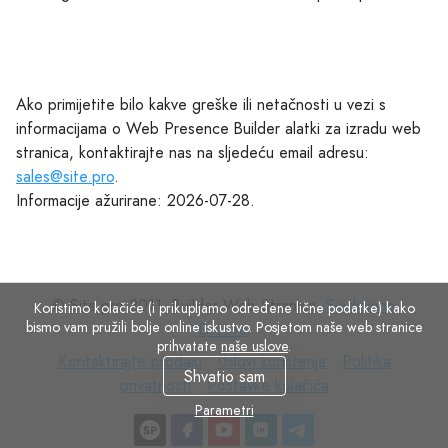
Ako primijetite bilo kakve greške ili netačnosti u vezi s
informacijama o Web Presence Builder alatki za izradu web
stranica, kontaktirajte nas na sljedeću email adresu:
sales@site.pro
.
Informacije ažurirane: 2026-07-28.
© Site.pro 2011. Builder Web Stranica.
Sjedinjene
Koristimo kolačiće (i prikupljamo određene lične podatke) kako
bismo vam pružili bolje online iskustvo. Posjetom naše web stranice
Države
.
prihvatate
naše uslove
.
Kontaktirajte
Uslovi
Politika
Kontaktirajte prodaju
Uslovi korištenja
Politika
Shvatio sam
prodaju
Postavke
korištenja
privatnosti
privatnosti
Postavke kolačića
kolačića
Parametri