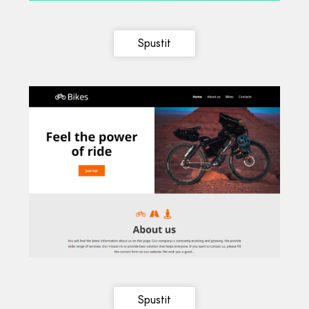
Spustit
Spustit