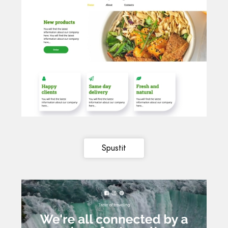
Spustit