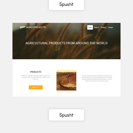
Spustit
Spustit