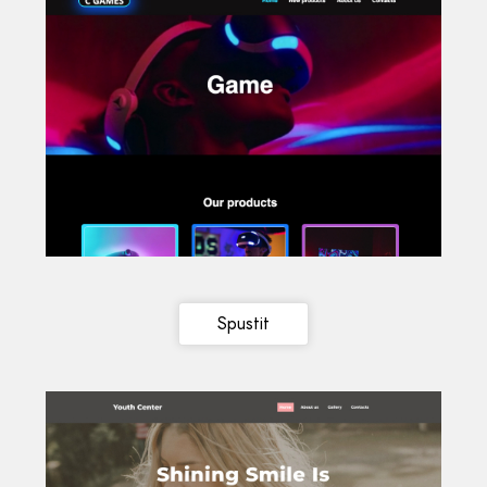
Spustit