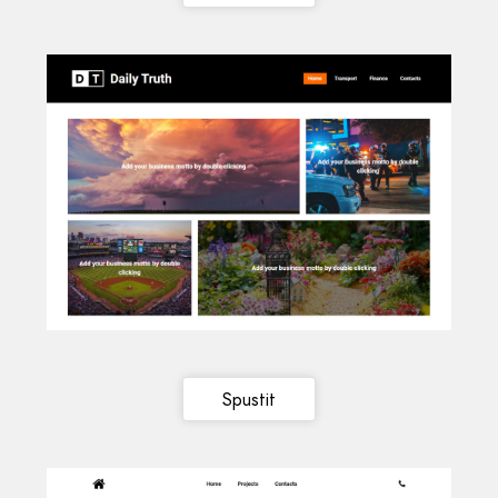
Spustit