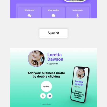
Spustit