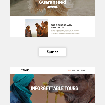
Spustit