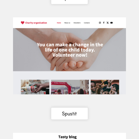
Spustit