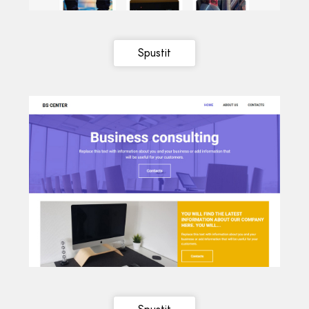
Spustit