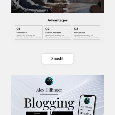
Spustit