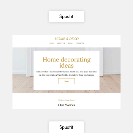
Spustit
Spustit