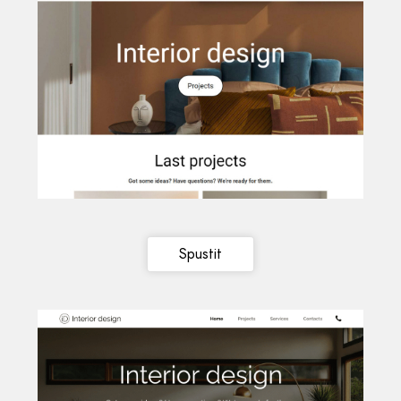
Spustit