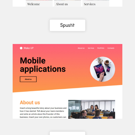
Spustit