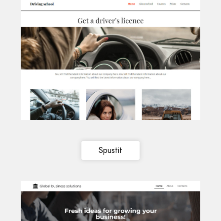
Spustit