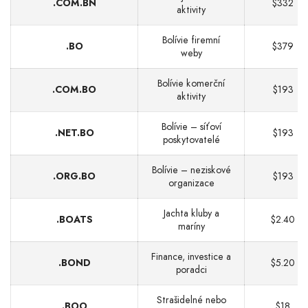
.COM.BN
$332
aktivity
Bolívie firemní
.BO
$379
weby
Bolívie komerční
.COM.BO
$193
aktivity
Bolívie – síťoví
.NET.BO
$193
poskytovatelé
Bolívie – neziskové
.ORG.BO
$193
organizace
Jachta kluby a
.BOATS
$2.40
maríny
Finance, investice a
.BOND
$5.20
poradci
Strašidelné nebo
.BOO
$18