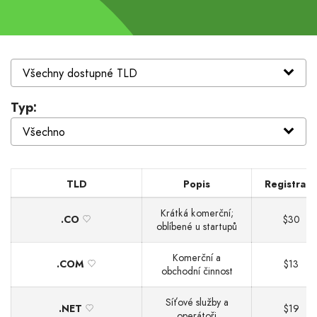
Typ:
TLD
Popis
Registrac
Krátká komerční;
.CO
$30
oblíbené u startupů
Komerční a
.COM
$13
obchodní činnost
Síťové služby a
.NET
$19
operátoři