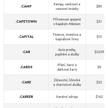
Kempy, venkovní a
.CAMP
$85
cestovní stránky
Přítomnost spojená
.CAPETOWN
$31
s Kapským Městem
Finance, investice a
.CAPITAL
$15
kapitálové firmy
Auta prodej,
.CAR
$3329
pojištění a služby
Přání, herní a
.CARDS
$9
dárkové karty
Zdravotní, klinické
.CARE
$23
a charitativní služby
.CAREER
Kariérní zdroje
$162