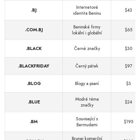
Internetová
.BJ
$43
identita Beninu
Beninské firmy
.COM.BJ
$65
lokální i globální
.BLACK
Černé značky
$30
.BLACKFRIDAY
Černý pátek
$97
.BLOG
Blogy a psaní
$3
Modré téma
.BLUE
$24
značky
Související s
.BM
$195
Bermudami
Brunej komerční