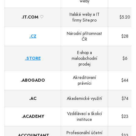
weby
Italské weby a IT
.IT.COM
$5.20
firmy Site.pro
Národní přítomnost
.CZ
$28
ČR
E‑shop a
.STORE
maloobchodní
$6
prodej
Akreditovaní
.ABOGADO
$44
právníci
.AC
Akademické využití
$74
Vzdělávací a školicí
.ACADEMY
$23
instituce
Profesionální účetní
.ACCOUNTANT
$33