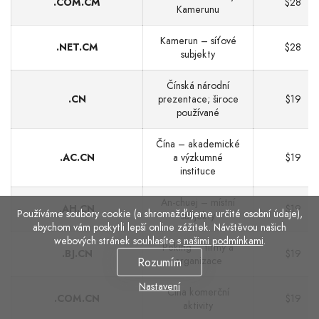
.COM.CM
$28
Kamerunu
Kamerun – síťové
.NET.CM
$28
subjekty
Čínská národní
.CN
prezentace; široce
$19
používané
Čína – akademické
.AC.CN
a výzkumné
$19
instituce
An-chuej – místní
.AH.CN
$19
Používáme soubory cookie (a shromažďujeme určité osobní údaje),
subjekty
abychom vám poskytli lepší online zážitek. Návštěvou našich
webových stránek souhlasíte s
našimi podmínkami
.
Peking – firmy a
.BJ.CN
$19
organizace
Rozumím
Nastavení
Čína komerční
.COM.CN
$19
aktivity