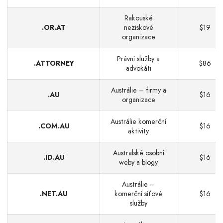
Rakouské
.OR.AT
neziskové
$19
organizace
Právní služby a
.ATTORNEY
$86
advokáti
Austrálie – firmy a
.AU
$16
organizace
Austrálie komerční
.COM.AU
$16
aktivity
Australské osobní
.ID.AU
$16
weby a blogy
Austrálie –
.NET.AU
komerční síťové
$16
služby