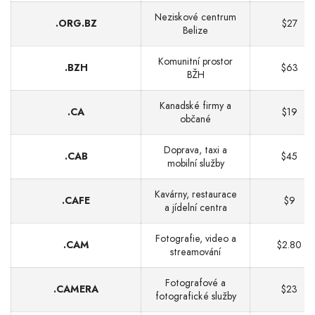
Neziskové centrum
.ORG.BZ
$27
Belize
Komunitní prostor
.BZH
$63
BŽH
Kanadské firmy a
.CA
$19
občané
Doprava, taxi a
.CAB
$45
mobilní služby
Kavárny, restaurace
.CAFE
$9
a jídelní centra
Fotografie, video a
.CAM
$2.80
streamování
Fotografové a
.CAMERA
$23
fotografické služby