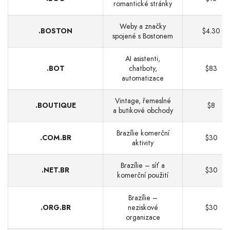
romantické stránky
Weby a značky
.BOSTON
$4.30
spojené s Bostonem
AI asistenti,
.BOT
chatboty,
$83
automatizace
Vintage, řemeslné
.BOUTIQUE
$8
a butikové obchody
Brazílie komerční
.COM.BR
$30
aktivity
Brazílie – síť a
.NET.BR
$30
komerční použití
Brazílie –
.ORG.BR
neziskové
$30
organizace