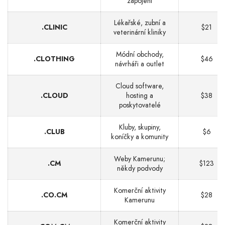
zapojení
Lékařské, zubní a
.CLINIC
$21
veterinární kliniky
Módní obchody,
.CLOTHING
$46
návrháři a outlet
Cloud software,
.CLOUD
hosting a
$38
poskytovatelé
Kluby, skupiny,
.CLUB
$6
koníčky a komunity
Weby Kamerunu;
.CM
$123
někdy podvody
Komerční aktivity
.CO.CM
$28
Kamerunu
Komerční aktivity