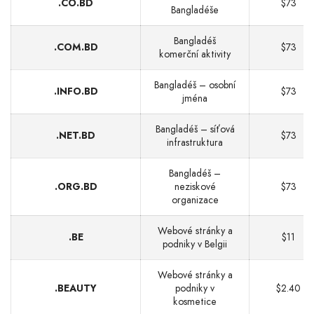
.CO.BD
$73
Bangladéše
Bangladéš
.COM.BD
$73
komerční aktivity
Bangladéš – osobní
.INFO.BD
$73
jména
Bangladéš – síťová
.NET.BD
$73
infrastruktura
Bangladéš –
.ORG.BD
neziskové
$73
organizace
Webové stránky a
.BE
$11
podniky v Belgii
Webové stránky a
.BEAUTY
podniky v
$2.40
kosmetice