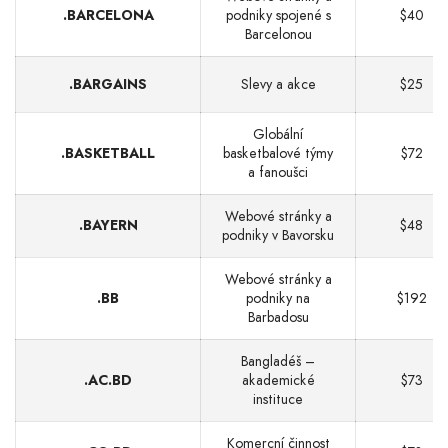
.BARCELONA
podniky spojené s
$40
Barcelonou
.BARGAINS
Slevy a akce
$25
Globální
.BASKETBALL
basketbalové týmy
$72
a fanoušci
Webové stránky a
.BAYERN
$48
podniky v Bavorsku
Webové stránky a
.BB
podniky na
$192
Barbadosu
Bangladéš –
.AC.BD
akademické
$73
instituce
Komercní činnost