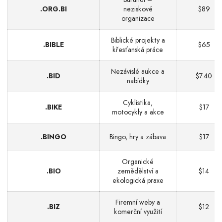
.ORG.BI
neziskové
$89
organizace
Biblické projekty a
.BIBLE
$65
křesťanská práce
Nezávislé aukce a
.BID
$7.40
nabídky
Cyklistika,
.BIKE
$17
motocykly a akce
.BINGO
Bingo, hry a zábava
$17
Organické
.BIO
zemědělství a
$14
ekologická praxe
Firemní weby a
.BIZ
$12
komerční využití