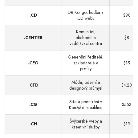
DR Kongo; hudba a
.CD
$98
CD weby
Komunitní,
.CENTER
obchodní a
$8
vzdělávací centra
Generální ředitelé,
.CEO
zakladatelé a
$15
profily
Móda, oděvní a
.CFD
$4.20
designový průmysl
Site a podnikání v
.CG
$553
Konžské republice
Švýcarské weby a
.CH
$19
kreativní služby