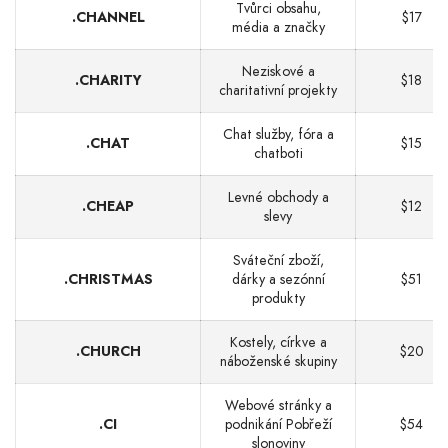
Tvůrci obsahu,
.CHANNEL
$17
média a značky
Neziskové a
.CHARITY
$18
charitativní projekty
Chat služby, fóra a
.CHAT
$15
chatboti
Levné obchody a
.CHEAP
$12
slevy
Sváteční zboží,
.CHRISTMAS
dárky a sezónní
$51
produkty
Kostely, církve a
.CHURCH
$20
náboženské skupiny
Webové stránky a
.CI
podnikání Pobřeží
$54
slonoviny