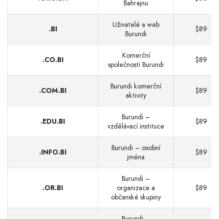
Bahrajnu
Uživatelé a web
.BI
$89
Burundi
Komerční
.CO.BI
$89
společnosti Burundi
Burundi komerční
.COM.BI
$89
aktivity
Burundi –
.EDU.BI
$89
vzdělávací instituce
Burundi – osobní
.INFO.BI
$89
jména
Burundi –
.OR.BI
organizace a
$89
občanské skupiny
Burundi –