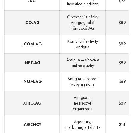
.AG
$73
investice a stříbro
Obchodní stránky
.CO.AG
Antiguy; také
$89
německé AG
Komerční aktivity
.COM.AG
$89
Antigua
Antigua – síťové a
.NET.AG
$89
online služby
Antigua – osobní
.NOM.AG
$89
weby a jména
Antigua –
.ORG.AG
neziskové
$89
organizace
Agentury,
.AGENCY
$14
marketing a talenty