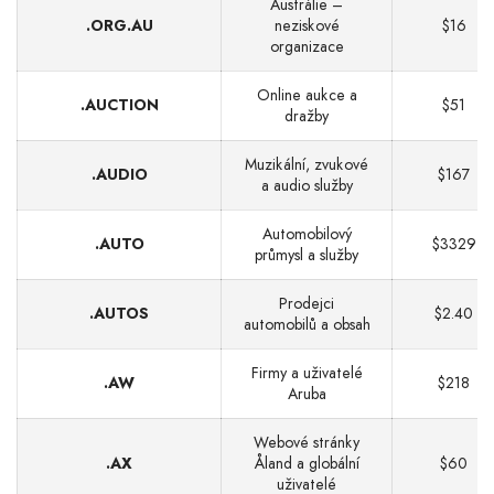
Austrálie –
.ORG.AU
neziskové
$16
organizace
Online aukce a
.AUCTION
$51
dražby
Muzikální, zvukové
.AUDIO
$167
a audio služby
Automobilový
.AUTO
$3329
průmysl a služby
Prodejci
.AUTOS
$2.40
automobilů a obsah
Firmy a uživatelé
.AW
$218
Aruba
Webové stránky
.AX
Åland a globální
$60
uživatelé