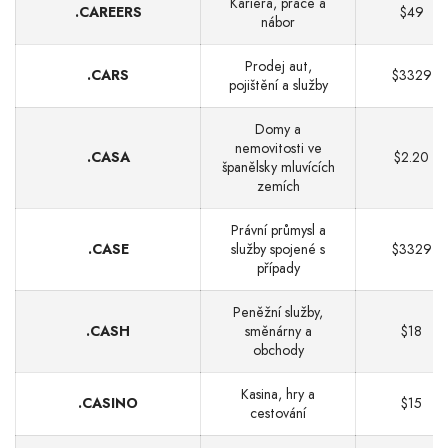
Kariéra, práce a
.CAREERS
$49
nábor
Prodej aut,
.CARS
$3329
pojištění a služby
Domy a
nemovitosti ve
.CASA
$2.20
španělsky mluvících
zemích
Právní průmysl a
.CASE
služby spojené s
$3329
případy
Peněžní služby,
.CASH
směnárny a
$18
obchody
Kasina, hry a
.CASINO
$15
cestování