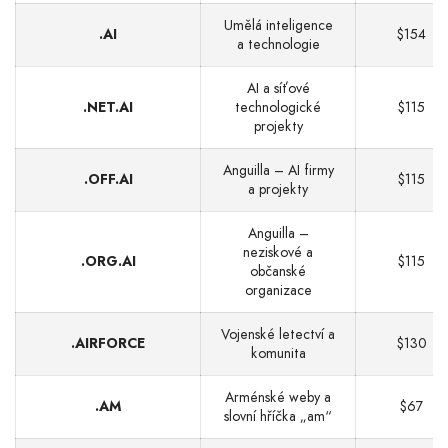
Umělá inteligence
.AI
$154
a technologie
AI a síťové
.NET.AI
technologické
$115
projekty
Anguilla – AI firmy
.OFF.AI
$115
a projekty
Anguilla –
neziskové a
.ORG.AI
$115
občanské
organizace
Vojenské letectví a
.AIRFORCE
$130
komunita
Arménské weby a
.AM
$67
slovní hříčka „am“