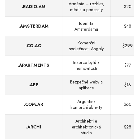
Arménie – rozhlas,
.RADIO.AM
$20
média a podcasty
Identita
.AMSTERDAM
$48
Amsterdamu
Komerční
.CO.AO
$299
společnosti Angoly
Inzerce bytů a
.APARTMENTS
$77
nemovitosti
Bezpečné weby a
.APP
$13
aplikace
Argentina
.COM.AR
$60
komerční aktivity
Architekti a
.ARCHI
architektonická
$28
studia