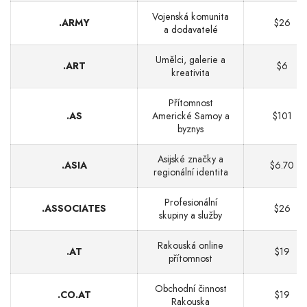
Vojenská komunita
.ARMY
$26
a dodavatelé
Umělci, galerie a
.ART
$6
kreativita
Přítomnost
.AS
Americké Samoy a
$101
byznys
Asijské značky a
.ASIA
$6.70
regionální identita
Profesionální
.ASSOCIATES
$26
skupiny a služby
Rakouská online
.AT
$19
přítomnost
Obchodní činnost
.CO.AT
$19
Rakouska