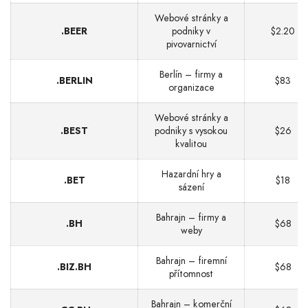
Webové stránky a
.BEER
podniky v
$2.20
pivovarnictví
Berlín – firmy a
.BERLIN
$83
organizace
Webové stránky a
.BEST
podniky s vysokou
$26
kvalitou
Hazardní hry a
.BET
$18
sázení
Bahrajn – firmy a
.BH
$68
weby
Bahrajn – firemní
.BIZ.BH
$68
přítomnost
Bahrajn – komerční