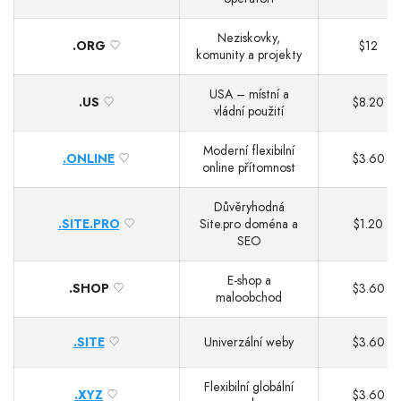
Neziskovky,
.ORG
$12
komunity a projekty
USA – místní a
.US
$8.20
vládní použití
Moderní flexibilní
.ONLINE
$3.60
online přítomnost
Důvěryhodná
.SITE.PRO
Site.pro doména a
$1.20
SEO
E‑shop a
.SHOP
$3.60
maloobchod
.SITE
Univerzální weby
$3.60
Flexibilní globální
.XYZ
$3.60