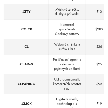
Městské značky,
.CITY
$10
služby a průvodci
Komersní
.CO.CK
společnosti
$283
Cookovy ostrovy
Webové stránky a
.CL
$26
služby Chile
Pojišťovací agenti a
.CLAIMS
vyřizování
$25
pojistných událostí
Uklid domácností,
.CLEANING
komerčních prostor
$95
a aut
Digitální obsah,
.CLICK
technologie a
$19