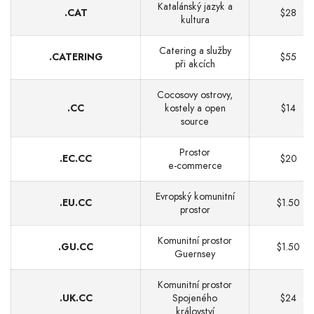
Katalánský jazyk a
.CAT
$28
kultura
Catering a služby
.CATERING
$55
při akcích
Cocosovy ostrovy,
.CC
kostely a open
$14
source
Prostor
.EC.CC
$20
e‑commerce
Evropský komunitní
.EU.CC
$1.50
prostor
Komunitní prostor
.GU.CC
$1.50
Guernsey
Komunitní prostor
.UK.CC
Spojeného
$24
království