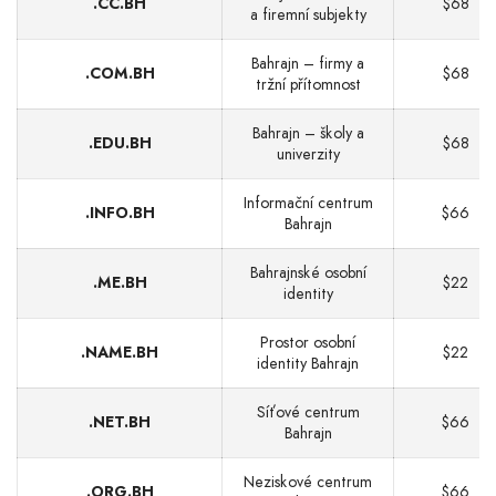
.CC.BH
$68
a firemní subjekty
Bahrajn – firmy a
.COM.BH
$68
tržní přítomnost
Bahrajn – školy a
.EDU.BH
$68
univerzity
Informační centrum
.INFO.BH
$66
Bahrajn
Bahrajnské osobní
.ME.BH
$22
identity
Prostor osobní
.NAME.BH
$22
identity Bahrajn
Síťové centrum
.NET.BH
$66
Bahrajn
Neziskové centrum
.ORG.BH
$66