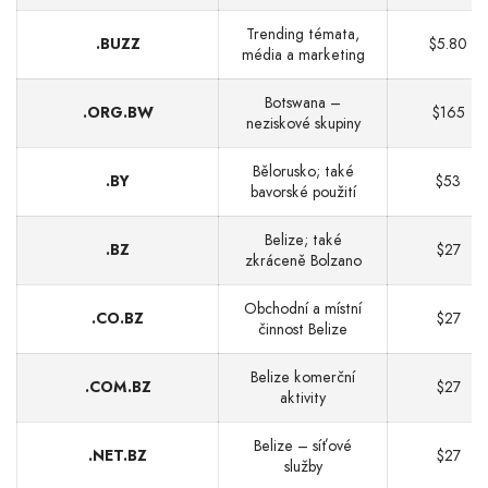
Trending témata,
.BUZZ
$5.80
média a marketing
Botswana –
.ORG.BW
$165
neziskové skupiny
Bělorusko; také
.BY
$53
bavorské použití
Belize; také
.BZ
$27
zkráceně Bolzano
Obchodní a místní
.CO.BZ
$27
činnost Belize
Belize komerční
.COM.BZ
$27
aktivity
Belize – síťové
.NET.BZ
$27
služby