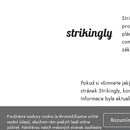
Str
pro
plá
com
zák
Pokud si všimnete jak
stránek Strikingly, ko
Informace byla aktua
Používáme soubory cookie (a shromažďujeme určité
Rozumí
osobní údaje), abychom vám poskytli lepší online
zážitek. Návštěvou našich webových stránek souhlasíte