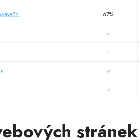
ledávače
67%
ou
webových stránek 