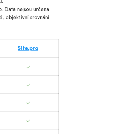
u.
o. Data nejsou určena
é, objektivní srovnání
Site.pro