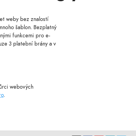
řet weby bez znalostí
mnoho šablon. Bezplatný
nými funkcemi pro e-
ze 3 platební brány a v
vůrci webových
ro
.