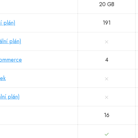
20 GB
í plán)
191
lní plán)
-commerce
4
nek
ní plán)
16