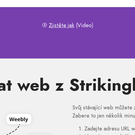
Zjistěte jak
(Video)
t web z Striking
Svůj stávající web můžete 
Zabere to jen několik minu
Zadejte adresu URL w