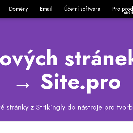
Domény
Email
Účetní software
Pro prode
Domény
Email
Účetní software
Pro prod
BÍLÝ 
vých stránek
→ Site.pro
vé stránky z Strikingly do nástroje pro tvor