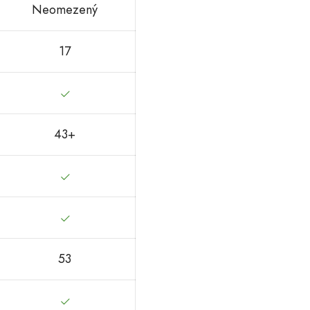
Neomezený
17
43+
53