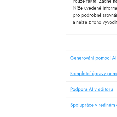
Pouze fakta. Žádné ná
Níže uvedené informac
pro podrobné srovnání
a nelze z toho vyvodi
Generování pomocí AI
Kompletní úpravy pom
Podpora AI v editoru
Spolupráce v reálném 