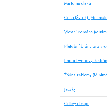
Místo na disku
Cena ($/rok) (Minimáln
Vlastní doména (Minimá
Platební brány pro e
Import webových strá
Žádné reklamy (Minimál
Jazyky
Citlivý design