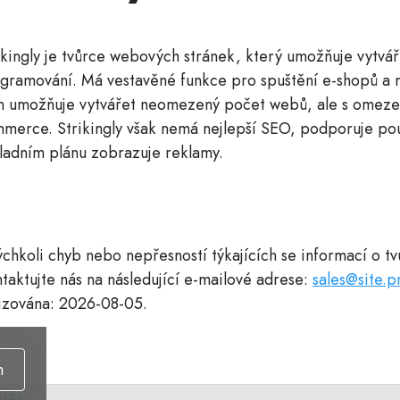
ikingly je tvůrce webových stránek, který umožňuje vytvá
gramování. Má vestavěné funkce pro spuštění e-shopů a 
n umožňuje vytvářet neomezený počet webů, ale s omeze
merce. Strikingly však nemá nejlepší SEO, podporuje pou
ladním plánu zobrazuje reklamy.
ýchkoli chyb nebo nepřesností týkajících se informací o t
ntaktujte nás na následující e-mailové adrese:
sales@site.p
lizována: 2026-08-05.
m