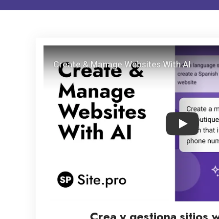
Play
Crea y gestiona sitios 