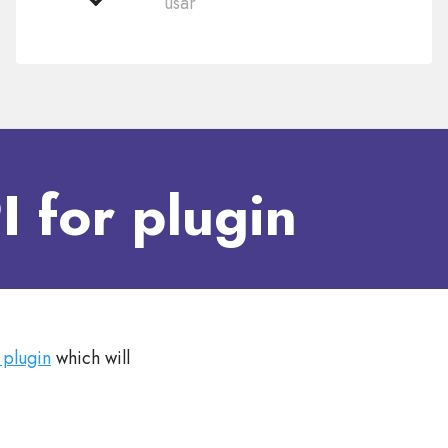
usar
de
usar
 for plugin
 plugin
which will