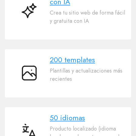
con IA
Crea tu sitio web de forma fácil
Creador
y gratuita con IA
de
sitios
web
con
IA
200 templates
Plantillas y actualizaciones más
200
recientes
templates
50 idiomas
Producto localizado (idioma
50