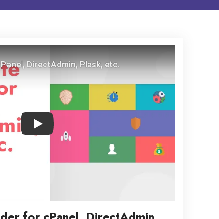
Play
lder for cPanel, DirectAdmin,