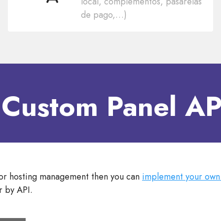
local, complementos, pasarelas
idiomas
de pago,…)
aCustom Panel API
 for hosting management then you can
implement your own
r by API.