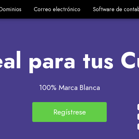
Dominios
Correo electrónico
Software de contab
Dominios
Correo electrónico
Software de contab
al para tus 
100% Marca Blanca
Regístrese