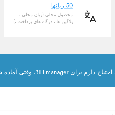
50 زبانها
محصول محلی (زبان محلی ،
50
پلاگین ها ، درگاه های پرداخت ،)
زبانها
ای BILLmanager. وقتی آماده شد خبر دهید: