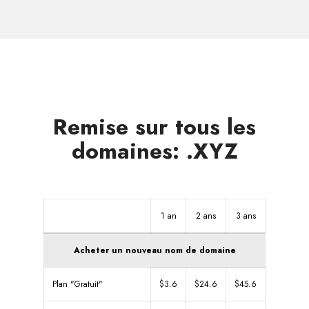
dans
d'autres
zones
Remise sur tous les
domaines: .XYZ
1 an
2 ans
3 ans
Acheter un nouveau nom de domaine
Plan "Gratuit"
$3.6
$24.6
$45.6