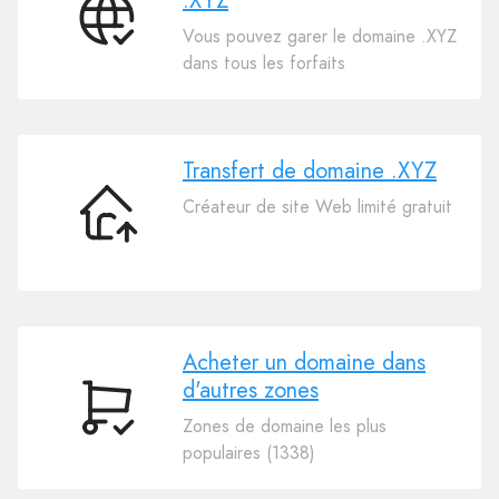
.XYZ
Connectez
Vous pouvez garer le domaine .XYZ
Votre
dans tous les forfaits
Domaine
.XYZ
Transfert de domaine .XYZ
Créateur de site Web limité gratuit
Transfert
de
domaine
.XYZ
Acheter un domaine dans
d'autres zones
Acheter
Zones de domaine les plus
un
populaires (1338)
domaine