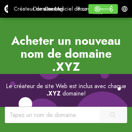
$
$
Site.pro
Créateur de sites IA
Domaines
Courriel
Logiciel de comptabilité
Pour les revendeursMar
Se connecter
Apprendre
Franç
Créateur de sites IA
Domaines
Courriel
Logiciel de comptabilité
Pour les revendeurs
Apprendre
S'inscrire
S'inscrire
MARQUE BLANCHE
Acheter un nouveau
nom de domaine
.XYZ
Le créateur de site Web est inclus avec chaque
.XYZ
domaine!