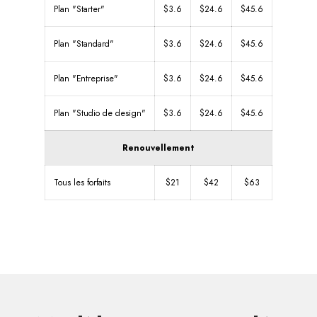
Plan "Starter"
$3.6
$24.6
$45.6
Plan "Standard"
$3.6
$24.6
$45.6
Plan "Entreprise"
$3.6
$24.6
$45.6
Plan "Studio de design"
$3.6
$24.6
$45.6
Renouvellement
Tous les forfaits
$21
$42
$63