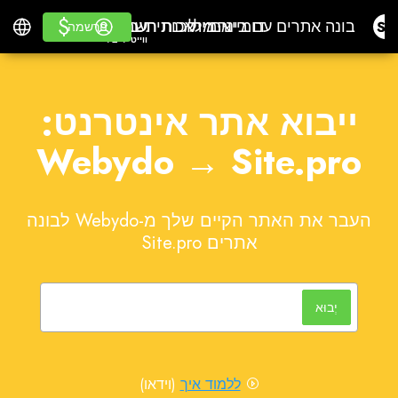
$
$
דומיינים
אימייל
בונה אתרים עם בינה מלאכותית
תוכנת חשבונאות
התחבר
לִלמוֹד
עברית
עבור משווקיםווייט לייב
דומיינים
אימייל
בונה אתרים עם בינה מלאכותית
תוכנת חשבונאות
לִלמוֹד
עבור משווקים
הרשמה
הרשמה
ווייט לייבל
ייבוא אתר אינטרנט:
Webydo → Site.pro
העבר את האתר הקיים שלך מ-Webydo לבונה
אתרים Site.pro
יְבוּא
ללמוד איך
(וידאו)