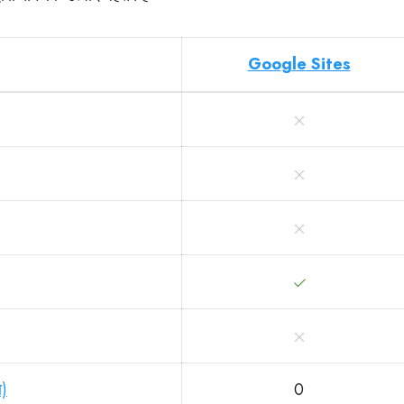
Google Sites
ा)
0