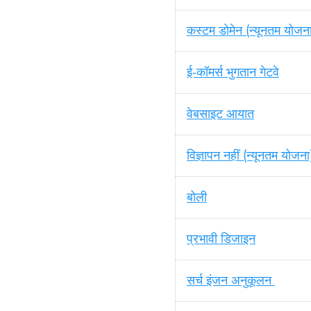
कस्टम डोमेन (न्यूनतम योजन
ई-कॉमर्स भुगतान गेटवे
वेबसाइट आयात
विज्ञापन नहीं (न्यूनतम योजना
बोली
प्रभावी डिजाइन
सर्च इंजन अनुकूलन