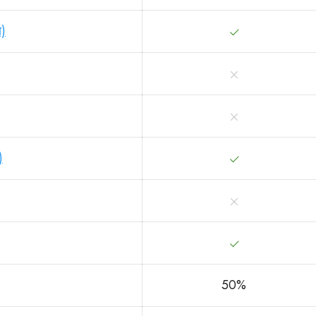
ा)
)
50%