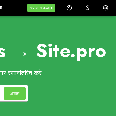
$
$
म
ा
लॉग इन करें
हिन्दी
ा
पंजीकरण करवाना
पंजीकरण करवाना
s → Site.pro
र स्थानांतरित करें
आयात