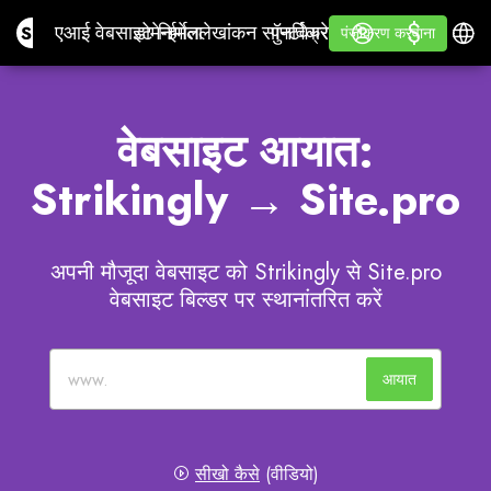
$
$
Site.pro
एआई वेबसाइट निर्माता
डोमेन
ईमेल
लेखांकन सॉफ्टवेयर
पुनर्विक्रेताओं के लिएसफेद उपन
लॉग इन करें
सीखना
हिन्दी
एआई वेबसाइट निर्माता
डोमेन
ईमेल
लेखांकन सॉफ्टवेयर
पुनर्विक्रेताओं के लिए
सीखना
पंजीकरण करवाना
पंजीकरण करवाना
सफेद उपनाम
वेबसाइट आयात:
Strikingly → Site.pro
अपनी मौजूदा वेबसाइट को Strikingly से Site.pro
वेबसाइट बिल्डर पर स्थानांतरित करें
आयात
सीखो कैसे
(वीडियो)