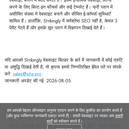
वेबसाइट बनाने में मदद करता है। इसमें ई-कॉमर्स वेबसाइट लॉन्च
करने के लिए बिल्ट-इन फीचर्स और कई टेम्प्लेट हैं। फ्री प्लान में
असीमित संख्या में वेबसाइट बनाने और सीमित ई-कॉमर्स सुविधाएँ
शामिल हैं। हालाँकि, Strikingly में सर्वश्रेष्ठ SEO नहीं है, केवल 3
पेमेंट गेटवे हैं और इसके मूल प्लान में विज्ञापन दिखाई देते हैं।
यदि आपको Strikingly वेबसाइट बिल्डर के बारे में जानकारी में कोई त्रुटि
या अशुद्धि दिखाई देती है, तो कृपया हमसे निम्नलिखित ईमेल पते पर संपर्क
करें:
sales@site.pro
.
जानकारी अपडेट की गई: 2026-08-05.
हम आपको बेहतर ऑनलाइन अनुभव प्रदान करने के लिए कुकीज़ का उपयोग करते हैं
(और कुछ व्यक्तिगत जानकारी एकत्र करते हैं)। हमारी वेबसाइट पर जाकर आप
हमारी
© Site.pro 2011. वेबसाइट निर्माता.
संयुक्त राज्य अमेरिका
.
शर्तों
को स्वीकार करते हैं।
बिक्री
सेवा
गोपनीयता
कुकी
बिक्री से संपर्क करें
सेवा की शर्तें
गोपनीयता नीति
कुकी सेटिंग्स