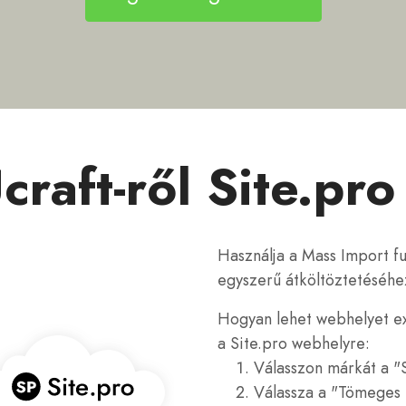
craft-ről Site.pr
Használja a Mass Import fu
egyszerű átköltöztetéséhez
Hogyan lehet webhelyet exp
a Site.pro webhelyre:
Válasszon márkát a "S
Válassza a "Tömeges 