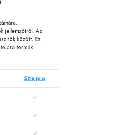
o
zámára.
k jellemzőiről. Az
észítők között. Ez
Site.pro termék
Site.pro