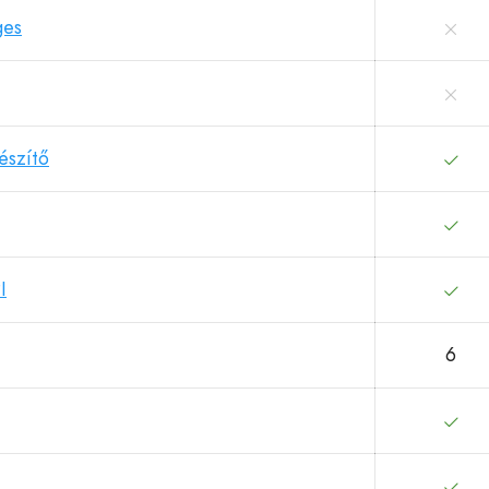
ges
észítő
I
6