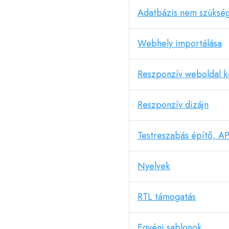
Adatbázis nem szüksé
Webhely importálása
Reszponzív weboldal k
Reszponzív dizájn
Testreszabás építő, AP
Nyelvek
RTL támogatás
Egyéni sablonok