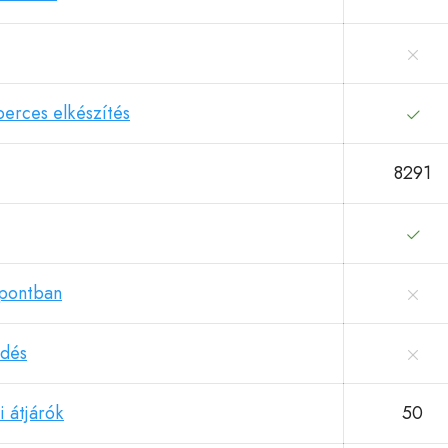
perces elkészítés
8291
pontban
ödés
i átjárók
50