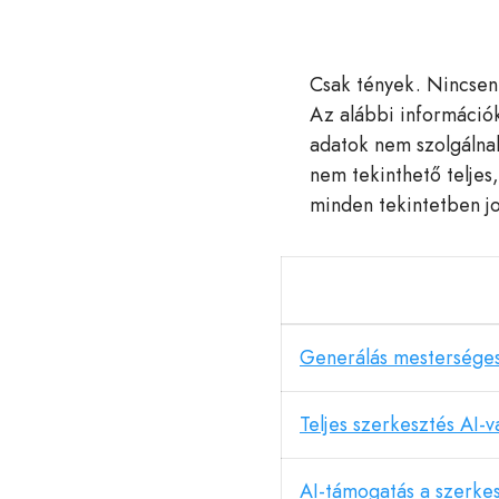
Csak tények. Nincsen
Az alábbi információk
adatok nem szolgálnak
nem tekinthető teljes
minden tekintetben j
Generálás mesterséges 
Teljes szerkesztés AI-v
AI-támogatás a szerke