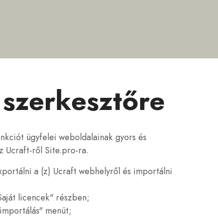
o szerkesztőre
nkciót ügyfelei weboldalainak gyors és
 Ucraft-ről Site.pro-ra.
ortálni a (z) Ucraft webhelyről és importálni
aját licencek" részben;
importálás" menüt;