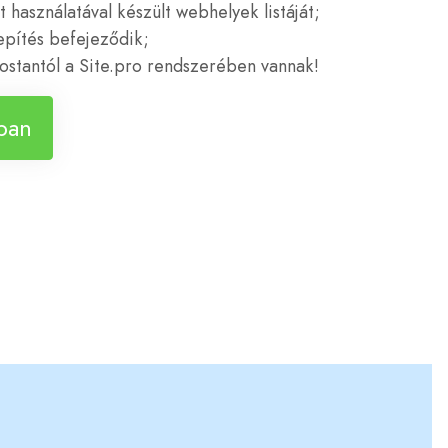
 használatával készült webhelyek listáját;
epítés befejeződik;
ostantól a Site.pro rendszerében vannak!
ban