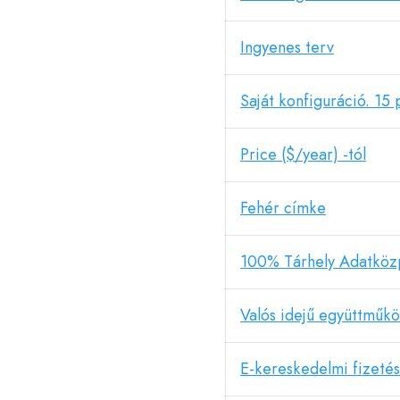
Ingyenes terv
Saját konfiguráció. 15 
Price ($/year) -tól
Fehér címke
100% Tárhely Adatköz
Valós idejű együttműk
E-kereskedelmi fizetés