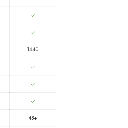
1440
48+