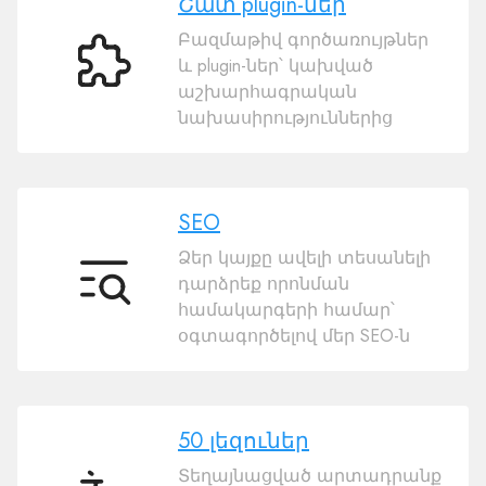
Շատ plugin-ներ
Բազմաթիվ գործառույթներ
և plugin-ներ՝ կախված
Շատ
աշխարհագրական
plugin-
նախասիրություններից
ներ
SEO
Ձեր կայքը ավելի տեսանելի
դարձրեք որոնման
SEO
համակարգերի համար՝
օգտագործելով մեր SEO-ն
50 լեզուներ
Տեղայնացված արտադրանք