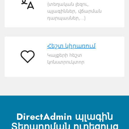
(տեղական լեզու,
50
պլագիններ, վճարման
լեզուներ
դարպասներ,…)
Հեշտ կիրառում
Կայքերի հեշտ
Հեշտ
կոնստրուկտոր
կիրառում
DirectAdmin պլագին
Տեղադրման ուղեցույց