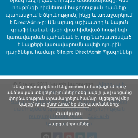
ծրագրավորված է որպես ամենաարագը: Վեբ
հոսթինգի բիզնեսում հաջողության հասնելը
պահանջում է ճկունություն, ինչը և առաջարկում
է DirectAdmin-ը: Այն արագ աշխատող և կայուն
գրաֆիկական վեբի վրա հիմնված հոսթինգի
կառավարման վահանակ է, որը նախատեսված
է կայքերի կառավարումն ավելի դյուրին
դարձնելու համար:
Site.pro DirectAdmin Պլագիններ
© Site.pro 2011. Կայքի կառուցող.
Ամերիկայի
Մենք օգտագործում ենք cookies (և հավաքում որոշ
Միացյալ Նահանգներ
.
անձնական տեղեկություններ)՝ ձեզ ավելի լավ առցանց
փորձառություն տրամադրելու համար: Այցելելով մեր
Կապվեք
Ծառայությունների
Կապվեք վաճառքի հետ
Ծառայությունների
կայքը՝ դուք ընդունում եք
մեր պայմանները
:
վաճառքի
մատուցման
Գաղտնիության
մատուցման պայմաններ
Գաղտնիության
Հասկացա
հետ
պայմաններ
քաղաքականություն
Cookies-
քաղաքականություն
Cookies-ի
ի
կարգավորումներ
Կարգավորումներ
կարգավորումներ