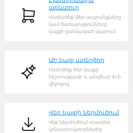
Էլեկտրոնային
առևտուր
Վաճառեք Ձեր ապրանքները
Էլեկտրոնային
կամ ծառայությունները
առևտուր
կայքի ցանկացած վայրում
ԱԻ կայք ստեղծող
Ստեղծեք ձեր կայքը
ԱԻ
հեշտությամբ և անվճար AI-ի
կայք
միջոցով
ստեղծող
Վեբ կայքի ներմուծում
Վեբ ներմուծում տարբեր
Վեբ
կոնստրուկտորներից