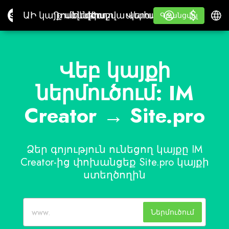
$
$
Site.pro
ԱԻ կայք ստեղծող
Դոմեններ
էլ. փոստ
Հաշվապահական ԾԱ
Վերավաճառողների
Մուտք գործել
Սովորեք
Հայե
ԱԻ կայք ստեղծող
Դոմեններ
էլ. փոստ
Հաշվապահական ԾԱ
Վերավաճառողների
Սովորեք
Գրանցվել
Գրանցվել
ՍՊ
Վեբ կայքի
ներմուծում: IM
Creator → Site.pro
Ձեր գոյություն ունեցող կայքը IM
Creator-ից փոխանցեք Site.pro կայքի
ստեղծողին
Ներմուծում