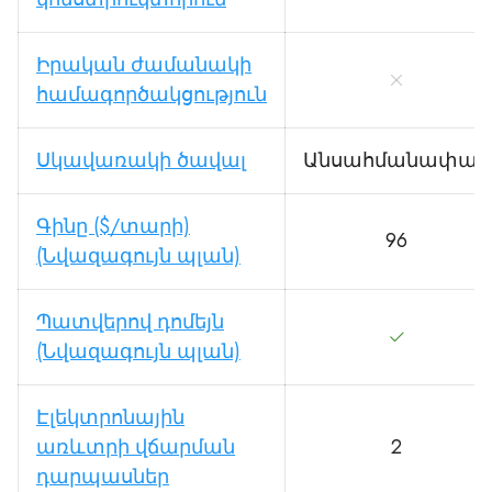
Իրական ժամանակի
համագործակցություն
Սկավառակի ծավալ
Անսահմանափակ
Գինը ($/տարի)
96
(Նվազագույն պլան)
Պատվերով դոմեյն
(Նվազագույն պլան)
Էլեկտրոնային
առևտրի վճարման
2
դարպասներ