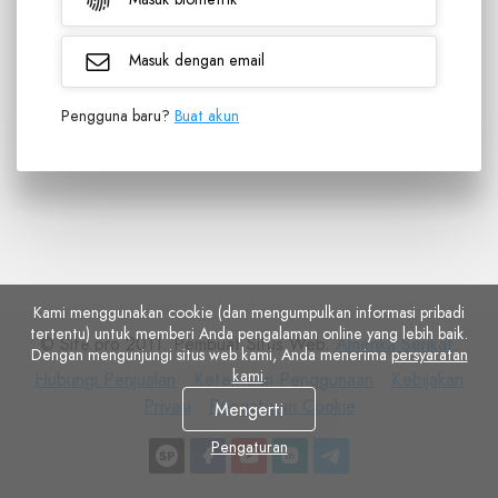
Masuk dengan email
Pengguna baru?
Buat akun
Kami menggunakan cookie (dan mengumpulkan informasi pribadi
tertentu) untuk memberi Anda pengalaman online yang lebih baik.
© Site.pro 2011. Pembuat Situs Web.
Amerika Serikat
.
Dengan mengunjungi situs web kami, Anda menerima
persyaratan
kami
.
Hubungi
Ketentuan
Kebijakan
Hubungi Penjualan
Ketentuan Penggunaan
Kebijakan
Penjualan
Penggunaan
Pengaturan
Privasi
Privasi
Pengaturan Cookie
Mengerti
Cookie
Pengaturan