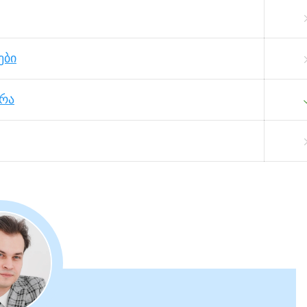
ები
ერა