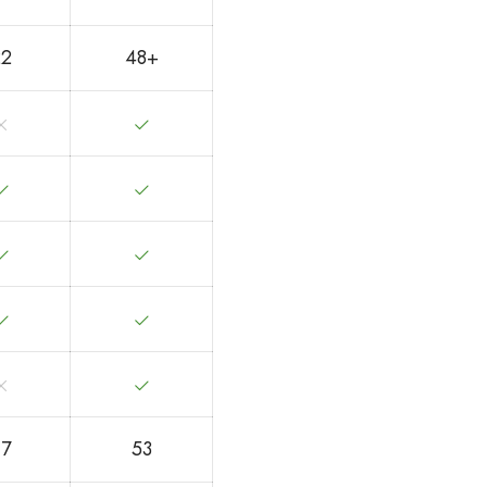
22
48+
17
53