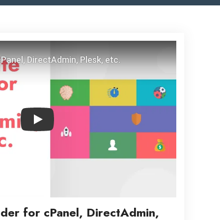
Play
lder for cPanel, DirectAdmin,