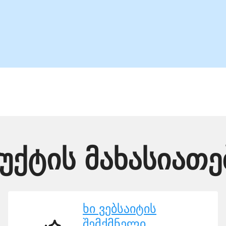
ქტის მახასიათ
ხი ვებსაიტის
შემქმნელი