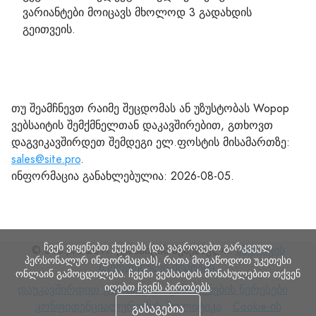
ვარიანტები მოიცავს მხოლოდ 3 გადახდის
გეითვეის.
თუ შეამჩნევთ რაიმე შეცდომას ან უზუსტობას Wopop
ვებსაიტის შემქმნელთან დაკავშირებით, გთხოვთ
დაგვიკავშირდეთ შემდეგი ელ.ფოსტის მისამართზე:
sales@site.pro
.
ინფორმაცია განახლებულია: 2026-08-05.
ჩვენ ვიყენებთ ქუქიებს (და ვაგროვებთ გარკვეულ
© Site.pro 2011. ვებსაიტის შემქმნელი.
ამერიკის
პერსონალურ ინფორმაციას), რათა მოგაწოდოთ უკეთესი
შეერთებული შტატები
.
ონლაინ გამოცდილება. ჩვენი ვებსაიტის მონახულებით თქვენ
იღებთ
ჩვენს პირობებს
.
დაუკავშირდით
გამოყენების
კო
დაუკავშირდით გაყიდვებს
გამოყენების წერესები
გაყიდვებს
წერესები
Cookie-
პო
კონფიდენციალურობის პოლიტიკა
Cookie-ის
გასაგებია