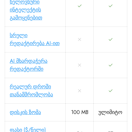
ხელოვნური
ინტელექტის
გამოყენებით
სრული
რედაქტირება AI-ით
AI მხარდაჭერა
რედაქტორში
რეალურ დროში
თანამშრომლობა
დისკის ზომა
100 MB
ულიმიტო
ფასი ($/წელი)