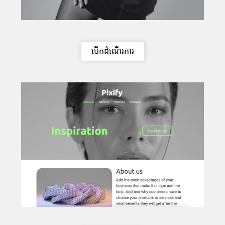
បើកដំណើរការ