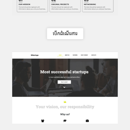
បើកដំណើរការ