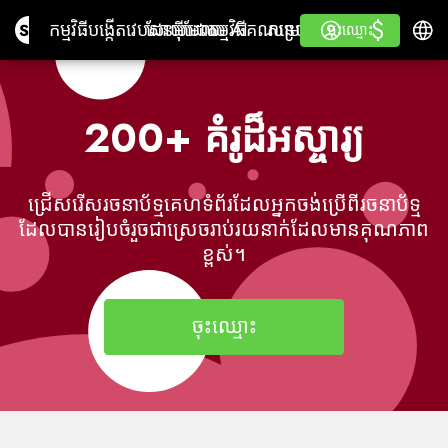
$
$
Site.pro
កម្មវិធីបង្កើតវេបសាយដោយ AI
ដែន
អ៊ីមែល
កម្មវិធី​គណនេយ្យ
សម្រាប់អ្នកលក់បន្តស្លាក
ចូលគណនី
រៀន
ភាសាខ្
កម្មវិធីបង្កើតវេបសាយដោយ AI
ដែន
អ៊ីមែល
កម្មវិធី​គណនេយ្យ
សម្រាប់អ្នកលក់បន្ត
រៀន
ចុះឈ្មោះ
ចុះឈ្មោះ
ស្លាកពណ៌ស
200+ គំរូដ៏អស្ចារ្យ
ជ្រើសរើសរចនាប័ទ្មគេហទំព័រដែលអ្នកចង់ប្រើពីរចនាប័ទ្ម
ដែលបានរៀបចំរួចជាស្រេចរាប់រយនាក់ដែលមានគុណភាព
ខ្ពស់។
ចុះឈ្មោះ