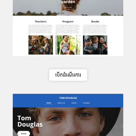
បើកដំណើរការ