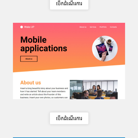
បើកដំណើរការ
បើកដំណើរការ