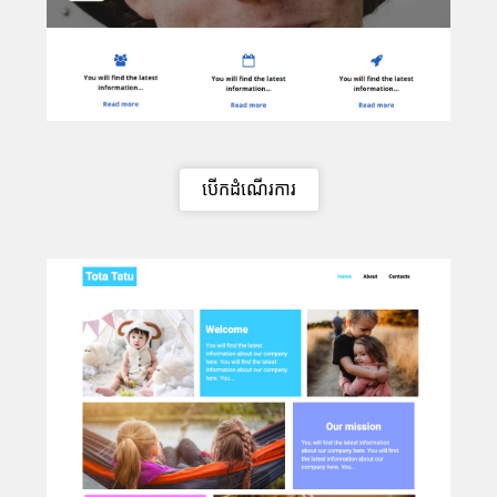
បើកដំណើរការ