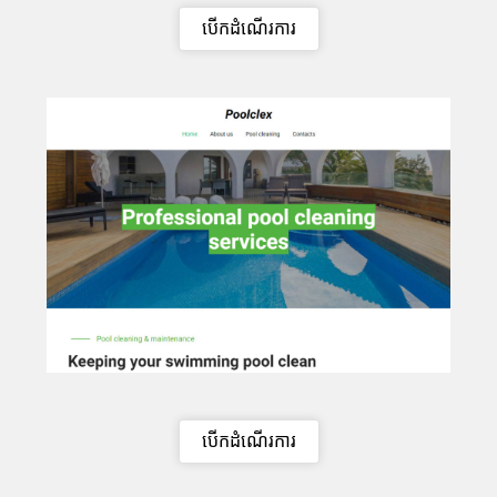
បើកដំណើរការ
បើកដំណើរការ