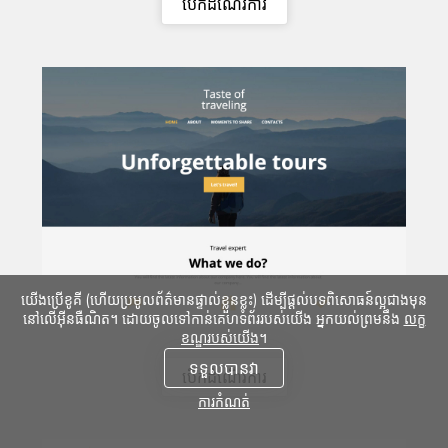
បើកដំណើរការ
យើងប្រើខូគី (ហើយប្រមូលព័ត៌មានផ្ទាល់ខ្លួនខ្លះ) ដើម្បីផ្តល់បទពិសោធន៍ល្អជាងមុន
នៅលើអ៊ីនធឺណិត។ ដោយចូលទៅកាន់គេហទំព័ររបស់យើង អ្នកយល់ព្រមនឹង
លក្ខ
ខណ្ឌរបស់យើង
។
ទទួលបានវា
បើកដំណើរការ
ការកំណត់