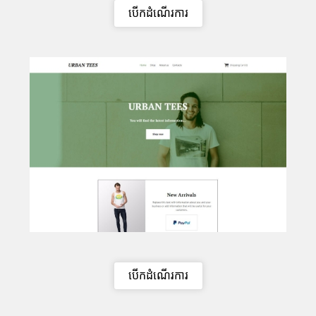
បើកដំណើរការ
បើកដំណើរការ