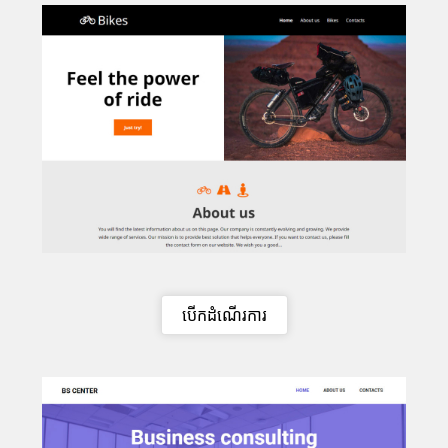
បើកដំណើរការ