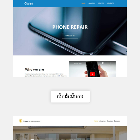
បើកដំណើរការ