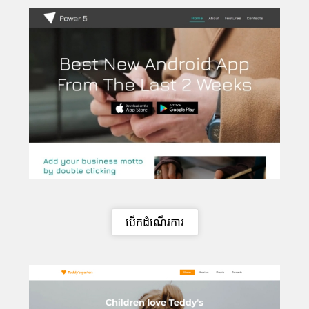
បើកដំណើរការ