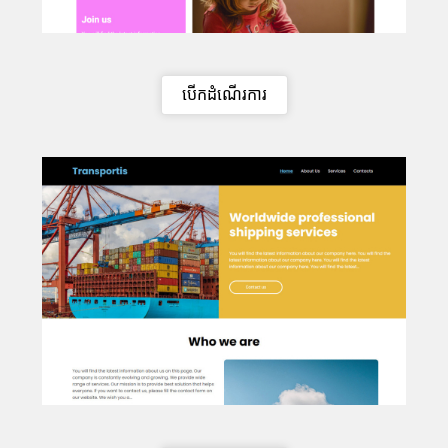
បើកដំណើរការ