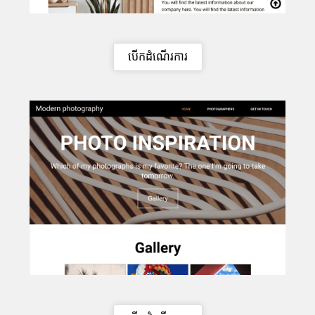
បើកដំណើរការ