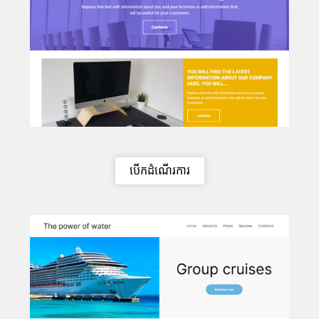
បើកដំណើរការ