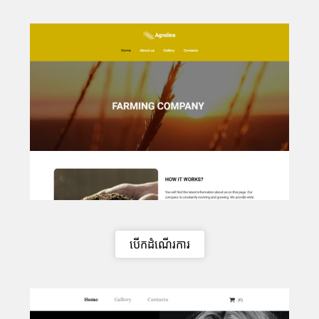
បើកដំណើរការ