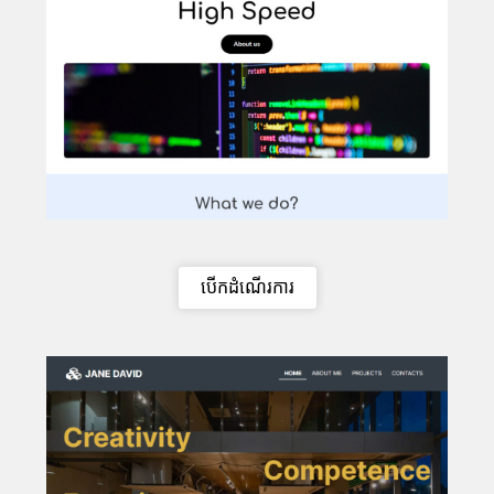
បើកដំណើរការ