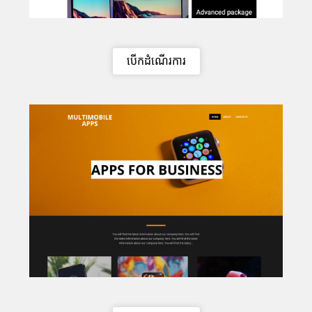
បើកដំណើរការ