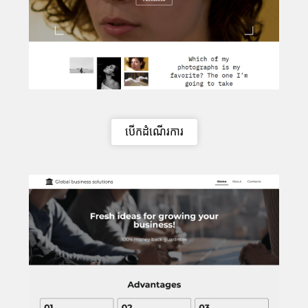
បើកដំណើរការ