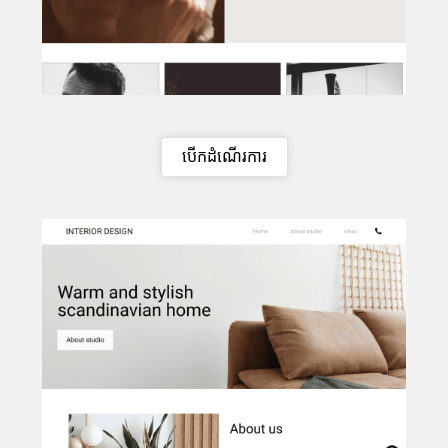
បើកដំណើរការ