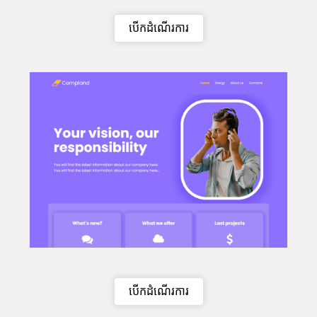
បើកដំណើរការ
បើកដំណើរការ