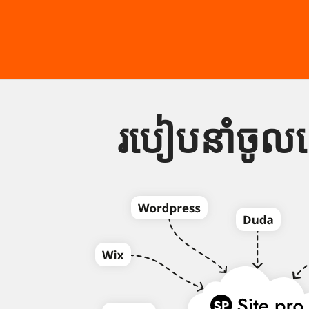
របៀបនាំចូល