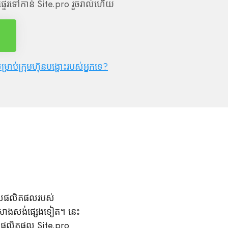
នផ្ទេរទៅកាន់ Site.pro រួចរាល់ហើយ
សម្រាប់ក្រុមហ៊ុនបង្ហោះរបស់អ្នកទេ?
សេសផលិតផលរបស់
្នកសាងសង់ផ្សេងទៀត។ នេះ
យផលិតផល Site.pro