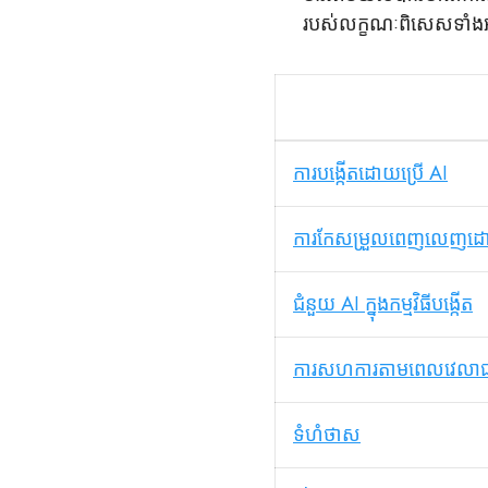
របស់លក្ខណៈពិសេសទាំងអ
ការបង្កើតដោយប្រើ AI
ការកែសម្រួលពេញលេញដ
ជំនួយ AI ក្នុងកម្មវិធីបង្កើត
ការសហការតាមពេលវេលាជា
ទំហំថាស