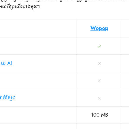
ស់គឺប្រសើរជាងមុន។
Wopop
ោយ AI
ក់ស្តែង
100 MB