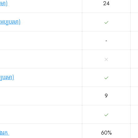
រមា)
24
រអប្បបរមា)
-
្បបរមា)
9
វែងរក
60%