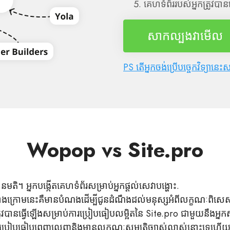
គេហទំព័ររបស់អ្នកត្រូវបា
សាកល្បង​វា​មើល
PS តើអ្នកចង់ប្រើបច្ចេកវិទ្យានេះ
Wopop vs Site.pro
ានមតិ។ អ្នកបង្កើតគេហទំព័រសម្រាប់អ្នកផ្តល់សេវាបង្ហោះ.
ងក្រោមនេះគឺមានបំណងដើម្បីជូនដំណឹងដល់មនុស្សអំពីលក្ខណៈពិ
ត្រូវបានធ្វើឡើងសម្រាប់ការប្រៀបធៀបលម្អិតនៃ Site.pro ជាមួយនឹងអ
ប្រៀបធៀបពេញលេញនិងមានលក្ខណៈសម្បត្តិច្បាស់លាស់នោះទេហើ