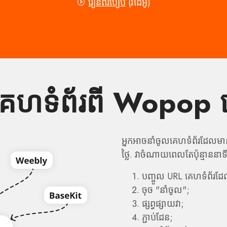
រៀនពីរបៀប
(វីដេអូ)
គេហទំព័រពី Wopop 
អ្នកអាចនាំចូលគេហទំព័រដែលម
ថ្លៃ. វាចំណាយពេលតែប៉ុន្មាននាទី
បញ្ចូល URL គេហទំព័រដ
ចុច "នាំចូល";
ផ្សព្វផ្សាយវា;
ភ្ជាប់ដែន;