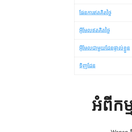
ផែនការឥតគិតថ្លៃ
អ៊ីមែលឥតគិតថ្លៃ
អ៊ីមែលជាមួយដែនផ្ទាល់ខ្លួន
ទិញដែន
អំពីកម