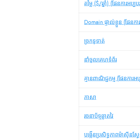
តម្លៃ ($/ឆ្នាំ) (ផែនការអប្បប
Domain ផ្ទាល់ខ្លួន (ផែនកា
ច្រកទូទាត់
នាំចូលគេហទំព័រ
គ្មានពាណិជ្ជកម្ម (ផែនការអប
ភាសា
រចនាប័ទ្មឆ្លាតវៃ
បង្កើនប្រសិទ្ធភាពម៉ាស៊ីនស្