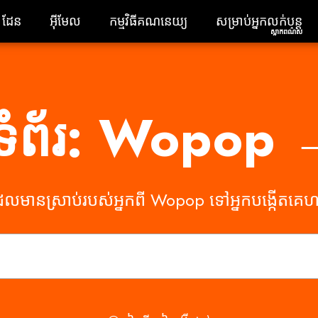
ដែន
អ៊ីមែល
កម្មវិធី​គណនេយ្យ
សម្រាប់អ្នកលក់បន្តស
ដែន
អ៊ីមែល
កម្មវិធី​គណនេយ្យ
សម្រាប់អ្នកលក់បន្ត
ស្លាកពណ៌ស
ទំព័រ: Wopop 
រដែលមានស្រាប់របស់អ្នកពី Wopop ទៅអ្នកបង្កើតគេហទ