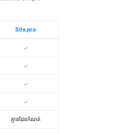
Site.pro
គ្មានដែនកំណត់