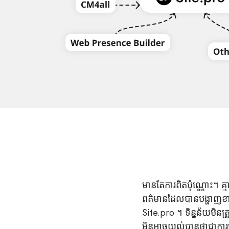
មានតែការពិតប៉ុណ្ណោះ។ គ្ម
ពត៌មានដែលបានបង្ហាញខា
Site.pro ។ ទិន្នន័យមិន
មិនអាចយល់បានថាជាការ