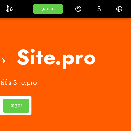
$
$
្លាកពណ៌ស
រៀន
ចូលគណនី
ភាសាខ្មែរ
រៀន
ចុះឈ្មោះ
ចុះឈ្មោះ
→ Site.pro
ំព័រ Site.pro
នាំចូល