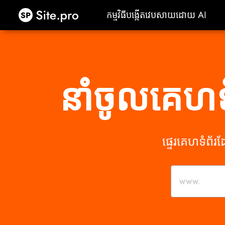
Site.pro
កម្មវិធីបង្កើតវេបសាយដោយ AI
កម្មវិធីបង្កើតវេបសាយដោយ AI
នាំចូលគេហ
ផ្ទេរគេហទំព័