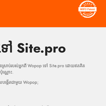
ទៅ Site.pro
ានស្រាប់របស់អ្នកពី Wopop ទៅ Site.pro ដោយឥតគិត
ប៉ុណ្ណោះ.
ែលបង្កើតជាមួយ Wopop;