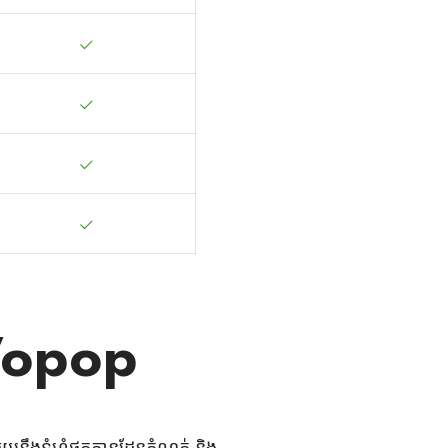
រ Wopop