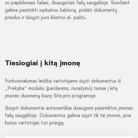
su papildomais failais, išsaugotais failų saugykloje. Siunčiant
galima pasirinkti sąskaitos šabloną, pridėti dokumentų
priedus ir išsiųsti juos klientui el. paštu.
Tiesiogiai į kitą įmonę
Funkcionalumas leidžia vartotojams siųsti dokumentus iš
„Prekyba“ modulio (pardavimo, nurašymo) tiesiai į kitą
įmonės duomenų bazę Site.pro programoje.
Išsiųsti dokumentai automatiškai išsaugomi pasirinktos įmonės
failų saugykloje. Dokumentus galima siųsti tik tai įmonei, prie
kurios vartotojas turi prieigą.