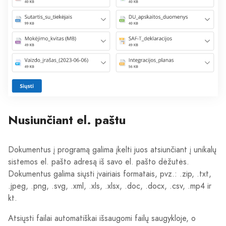
Nusiunčiant el. paštu
Dokumentus į programą galima įkelti juos atsiunčiant į unikalų
sistemos el. pašto adresą iš savo el. pašto dėžutės.
Dokumentus galima siųsti įvairiais formatais, pvz.: .zip, .txt,
.jpeg, .png, .svg, .xml, .xls, .xlsx, .doc, .docx, .csv, .mp4 ir
kt.
Atsiųsti failai automatiškai išsaugomi failų saugykloje, o