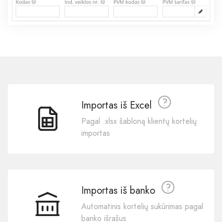
Importas iš Excel
Pagal .xlsx šabloną klientų kortelių
importas
Importas iš banko
Automatinis kortelių sukūrimas pagal
banko išrašus