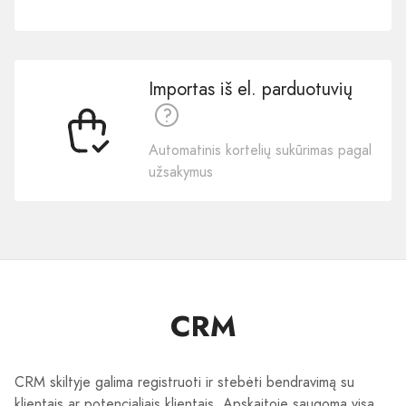
Importas iš el. parduotuvių
Automatinis kortelių sukūrimas pagal
užsakymus
CRM
CRM skiltyje galima registruoti ir stebėti bendravimą su
klientais ar potencialiais klientais. Apskaitoje saugoma visa