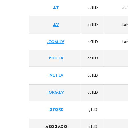
.LT
ccTLD
Lie
.LV
ccTLD
Lat
.COM.LV
ccTLD
Lat
.EDU.LV
ccTLD
.NET.LV
ccTLD
.ORG.LV
ccTLD
.STORE
gTLD
.ABOGADO
gTLD