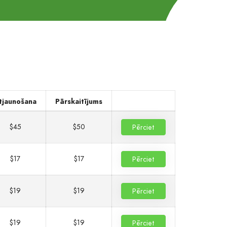
tjaunošana
Pārskaitījums
$45
$50
Pērciet
$17
$17
Pērciet
$19
$19
Pērciet
$19
$19
Pērciet