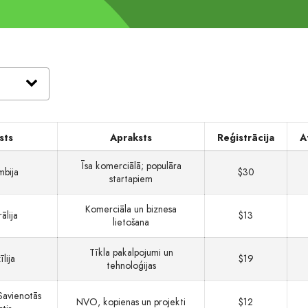
sts
Apraksts
Reģistrācija
A
Īsa komerciālā; populāra
mbija
$30
startapiem
Komerciāla un biznesa
ālija
$13
lietošana
Tīkla pakalpojumi un
īlija
$19
tehnoloģijas
Savienotās
NVO, kopienas un projekti
$12