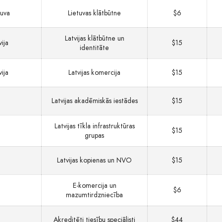
tuva
Lietuvas klātbūtne
$6
Latvijas klātbūtne un
vija
$15
identitāte
vija
Latvijas komercija
$15
Latvijas akadēmiskās iestādes
$15
Latvijas tīkla infrastruktūras
$15
grupas
Latvijas kopienas un NVO
$15
E-komercija un
$6
mazumtirdzniecība
Akreditēti tiesību speciālisti
$44