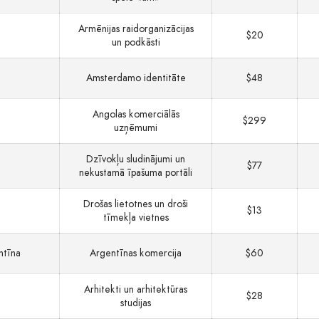
Armēnijas raidorganizācijas
$20
un podkāsti
Amsterdamo identitāte
$48
Angolas komerciālās
$299
uzņēmumi
Dzīvokļu sludinājumi un
$77
nekustamā īpašuma portāli
Drošas lietotnes un droši
$13
tīmekļa vietnes
ntīna
Argentīnas komercija
$60
Arhitekti un arhitektūras
$28
studijas