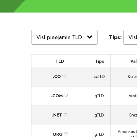
Tips:
TLD
Tips
Val
.CO
ccTLD
Kolu
.COM
gTLD
Austr
.NET
gTLD
Braz
Amerikas 
.ORG
gTLD