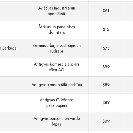
Aviācijas industrija un
$51
speciālisti
Āfrikas un panafrikas
$15
identitāte
Saimniecība, investīcijas un
n Barbuda
$73
sudrabs
Antigvas komerciālais; arī
$89
vācu AG
Antigvas komerciālā darbība
$89
Antigvas tīklošanas
$89
pakalpojumi
Antigvas personu un vārdu
$89
lapas