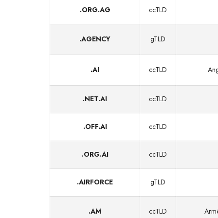
.ORG.AG
ccTLD
.AGENCY
gTLD
.AI
ccTLD
Ang
.NET.AI
ccTLD
.OFF.AI
ccTLD
.ORG.AI
ccTLD
.AIRFORCE
gTLD
.AM
ccTLD
Armē