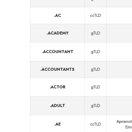
.AC
ccTLD
.ACADEMY
gTLD
.ACCOUNTANT
gTLD
.ACCOUNTANTS
gTLD
.ACTOR
gTLD
.ADULT
gTLD
Apvienot
.AE
ccTLD
Emi