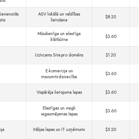
stis
Savienotās
ASV lokālā un valdības
$8.20
stis
lietošana
Mūsdienīga un elastīga
$3.60
klātbūtne
Uzticams Site.pro domēns
$1.20
E-komercija un
$3.60
mazumtirdzniecība
Vispārēja lietojuma lapas
$3.60
Elastīgas un viegli
$3.60
iegaumējamas lapas
lija
Itālijas lapas un IT uzņēmumi
$5.20