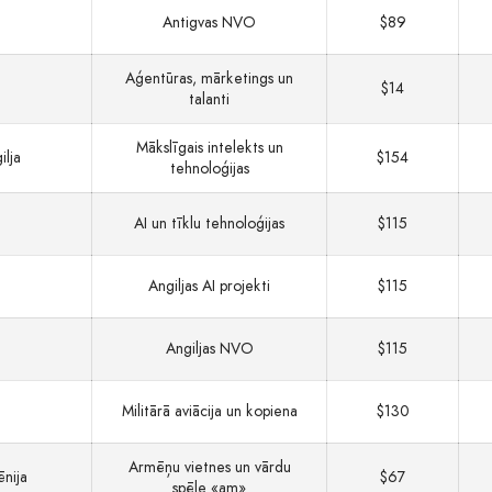
Antigvas NVO
$89
Aģentūras, mārketings un
$14
talanti
Mākslīgais intelekts un
ilja
$154
tehnoloģijas
AI un tīklu tehnoloģijas
$115
Angiljas AI projekti
$115
Angiljas NVO
$115
Militārā aviācija un kopiena
$130
Armēņu vietnes un vārdu
nija
$67
spēle «am»