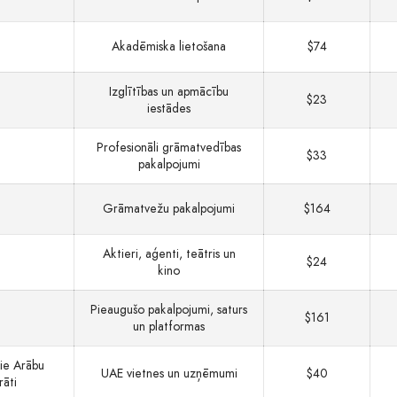
Akadēmiska lietošana
$74
Izglītības un apmācību
$23
iestādes
Profesionāli grāmatvedības
$33
pakalpojumi
Grāmatvežu pakalpojumi
$164
Aktieri, aģenti, teātris un
$24
kino
Pieaugušo pakalpojumi, saturs
$161
un platformas
ie Arābu
UAE vietnes un uzņēmumi
$40
rāti