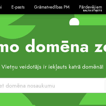
i
E-pasts
Grāmatvedības PM
PārdevējiemBal
i
E-pasts
Grāmatvedības PM
Pārdevējiem
BALTA ETIĶETE
amo domēna z
Vietņu veidotājs ir iekļauts katrā domēnā!