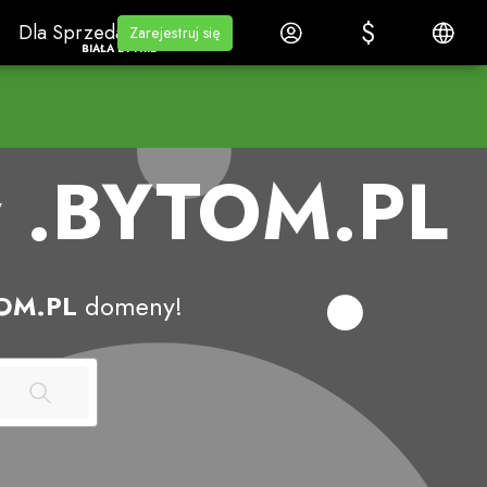
$
$
Dla SprzedawcówBiała etykieta
Uczyć się
Zaloguj się
Polski
Dla Sprzedawców
Uczyć się
Zarejestruj się
Zarejestruj się
BIAŁA ETYKIETA
y
.BYTOM.PL
OM.PL
domeny!