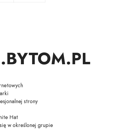
y .BYTOM.PL
ernetowych
arki
sjonalnej strony
hite Hat
się w określonej grupie