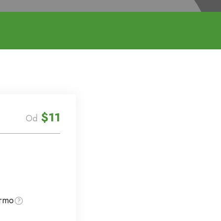
$11
Od
armo