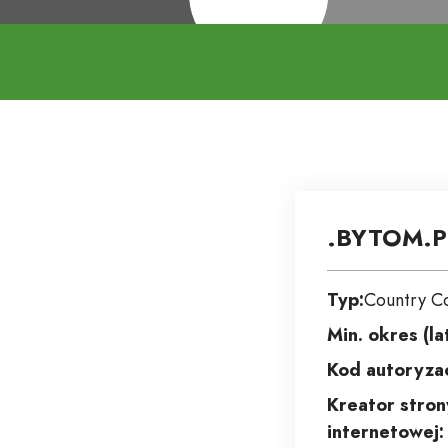
.BYTOM.P
Typ:
Country C
Min. okres (la
Kod autoryzac
Kreator stron
internetowej: