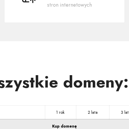
stron internetowych
domenę
.BYTOM.PL
wszystkie domeny
1 rok
2 lata
3 lat
Kup domenę