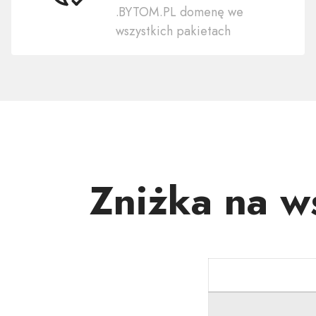
.BYTOM.PL domenę we
swoją
wszystkich pakietach
domenę
.BYTOM.PL
Zniżka na 