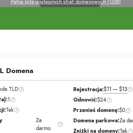
Pełna lista dostępnych stref domenowych (1338)
L Domena
ode TLD
$11 — $13
Rejestracja:
ta):
1
Odnowić:
$24
ji:
Tak
Przenieś domenę:
$0
y
Za
Domena parkowa:
Za d
darmo
Zniżki na domeny:
Tak