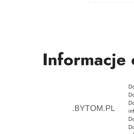
Informacje
Do
Do
Do
in
Do
Do