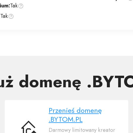
ium:
Tak
:
Tak
już domenę .BYT
Przenieś domenę
.BYTOM.PL
Darmowy limitowany kreator
Przenieś