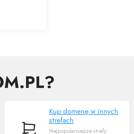
OM.PL?
Kup domenę w innych
strefach
Najpopularniejsze strefy
Kup