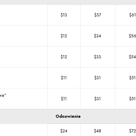
$13
$37
$61
$12
$34
$5
$12
$33
$54
$11
$31
$51
owe"
$11
$31
$51
Odnowienie
$24
$48
$72