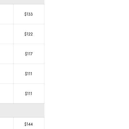
$133
6
$122
$117
$111
$111
$144