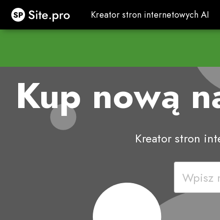
Site.pro
Kreator stron internetowych AI
Kreator stron internetowych AI
Kup nową 
Kreator stron in