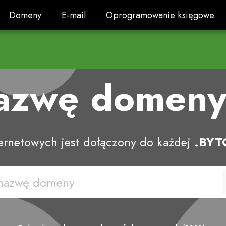
Domeny
E-mail
Oprogramowanie księgowe
Domeny
E-mail
Oprogramowanie księgowe
nazwę domen
ternetowych jest dołączony do każdej
.BYT