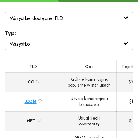
Typ:
TLD
Opis
Rejestra
Krótkie komercyjne;
.CO
$30
popularne w startupach
Użycie komercyjne i
.COM
$13
biznesowe
Usługi sieci i
.NET
$19
operatorzy
NGO i projekty