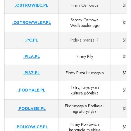
.OSTROWIEC.PL
Firmy Ostrowca
$13
Strony Ostrowa
.OSTROWWLKP.PL
$13
Wielkopolskiego
.PC.PL
Polska branża IT
$13
.PILA.PL
Firmy Piły
$13
.PISZ.PL
Firmy Pisza i turystyka
$13
Tatry, turystyka i
.PODHALE.PL
$13
kultura góralska
Ekoturystyka Podlasia i
.PODLASIE.PL
$13
agroturystyka
Firmy Polkowic i
.POLKOWICE.PL
$13
instytucje miejskie