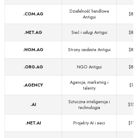
Działalność handlowa
.COM.AG
$89
Antigui
.NET.AG
Sieć i usługi Antigui
$89
.NOM.AG
Strony osobiste Antigui
$89
.ORG.AG
NGO Antigui
$89
Agencje, marketing i
.AGENCY
$14
talenty
Sztuczna inteligencja i
.AI
$154
technologia
.NET.AI
Projekty AI i sieci
$115