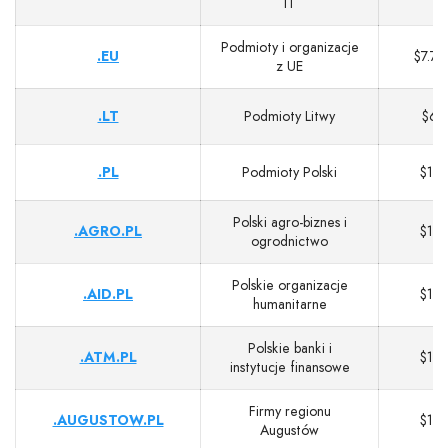
IT
Podmioty i organizacje
.EU
$7.70
z UE
.LT
Podmioty Litwy
$6
.PL
Podmioty Polski
$13
Polski agro‑biznes i
.AGRO.PL
$13
ogrodnictwo
Polskie organizacje
.AID.PL
$13
humanitarne
Polskie banki i
.ATM.PL
$13
instytucje finansowe
Firmy regionu
.AUGUSTOW.PL
$13
Augustów