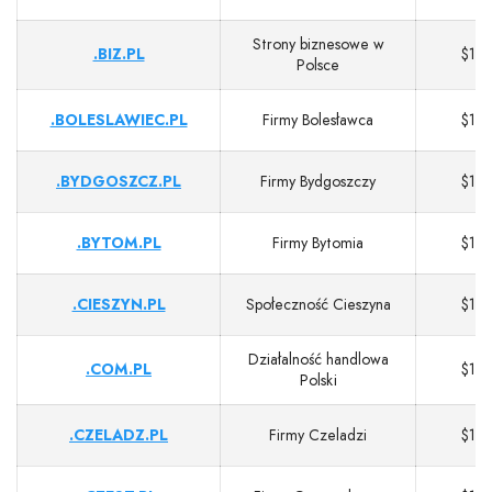
Strony biznesowe w
.BIZ.PL
$13
Polsce
.BOLESLAWIEC.PL
Firmy Bolesławca
$13
.BYDGOSZCZ.PL
Firmy Bydgoszczy
$13
.BYTOM.PL
Firmy Bytomia
$13
.CIESZYN.PL
Społeczność Cieszyna
$13
Działalność handlowa
.COM.PL
$13
Polski
.CZELADZ.PL
Firmy Czeladzi
$13