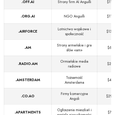
.OFF.AI
Strony firm AI Anguilli
$115
.ORG.AI
NGO Anguilli
$115
Lotnictwo wojskowe i
.AIRFORCE
$130
społeczność
Strony armeńskie i gra
.AM
$67
słów «am»
Ormiańskie media
.RADIO.AM
$20
radiowe
Tożsamość
.AMSTERDAM
$48
Amsterdama
Firmy komercyjne
.CO.AO
$299
Angoli
Ogłoszenia mieszkań i
.APARTMENTS
$77
portale nieruchomości