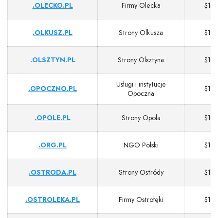
.OLECKO.PL
Firmy Olecka
$13
.OLKUSZ.PL
Strony Olkusza
$13
.OLSZTYN.PL
Strony Olsztyna
$13
Usługi i instytucje
.OPOCZNO.PL
$13
Opoczna
.OPOLE.PL
Strony Opola
$13
.ORG.PL
NGO Polski
$13
.OSTRODA.PL
Strony Ostródy
$13
.OSTROLEKA.PL
Firmy Ostrołęki
$13