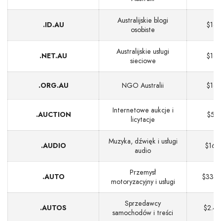
Australijskie blogi
.ID.AU
$16
osobiste
Australijskie usługi
.NET.AU
$16
sieciowe
.ORG.AU
NGO Australii
$16
Internetowe aukcje i
.AUCTION
$51
licytacje
Muzyka, dźwięk i usługi
.AUDIO
$167
audio
Przemysł
.AUTO
$332
motoryzacyjny i usługi
Sprzedawcy
.AUTOS
$2.40
samochodów i treści