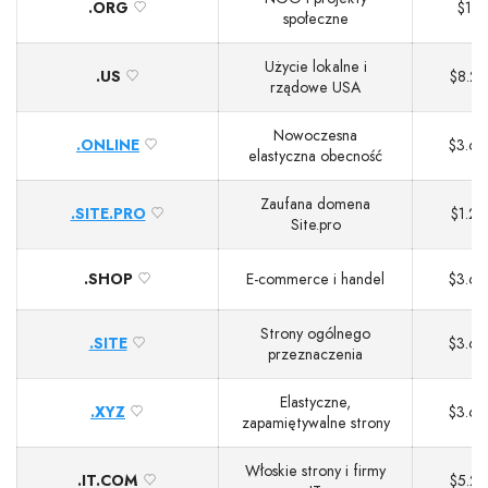
.ORG
$12
społeczne
Użycie lokalne i
.US
$8.20
rządowe USA
Nowoczesna
.ONLINE
$3.60
elastyczna obecność
Zaufana domena
.SITE.PRO
$1.20
Site.pro
.SHOP
E‑commerce i handel
$3.60
Strony ogólnego
.SITE
$3.60
przeznaczenia
Elastyczne,
.XYZ
$3.60
zapamiętywalne strony
Włoskie strony i firmy
.IT.COM
$5.20