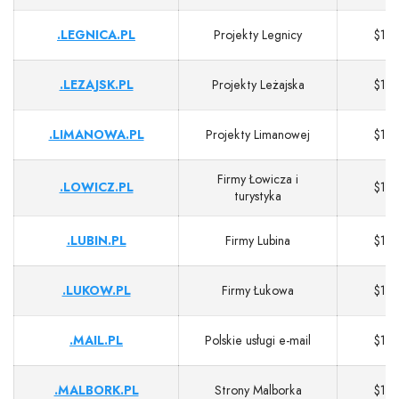
.LEGNICA.PL
Projekty Legnicy
$13
.LEZAJSK.PL
Projekty Leżajska
$13
.LIMANOWA.PL
Projekty Limanowej
$13
Firmy Łowicza i
.LOWICZ.PL
$13
turystyka
.LUBIN.PL
Firmy Lubina
$13
.LUKOW.PL
Firmy Łukowa
$13
.MAIL.PL
Polskie usługi e‑mail
$13
.MALBORK.PL
Strony Malborka
$13