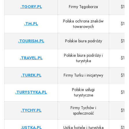
.TGORY.PL
Firmy Tęgoborza
$13
Polska ochrona znaków
.TM.PL
$13
towarowych
.TOURISM.PL
Polskie biura podróży
$13
Polskie biura podróży i
.TRAVEL.PL
$13
turystyka
.TUREK.PL
Firmy Turku i inicjatywy
$13
Polskie usługi
.TURYSTYKA.PL
$13
turystyczne
Firmy Tychów i
.TYCHY.PL
$13
społeczność
.USTKA.PL
Ustka hotele i turystyka
$13