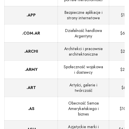
Bezpieczne aplikacje i
.APP
$13
strony internetowe
Działalność handlowa
.COM.AR
$60
Argentyny
Architekci i pracownie
.ARCHI
$28
architektoniczne
Społeczność wojskowa
.ARMY
$26
i dostawcy
Artyści, galerie i
.ART
$6
twórczość
Obecność Samoa
.AS
Amerykańskiego i
$101
biznes
Azjatyckie marki i