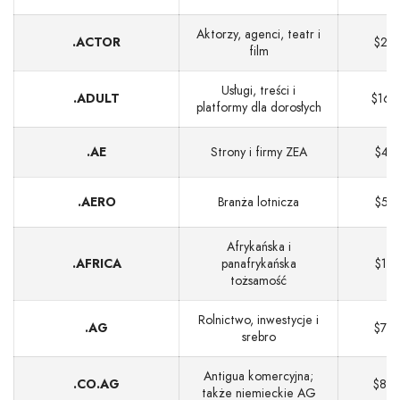
Aktorzy, agenci, teatr i
.ACTOR
$24
film
Usługi, treści i
.ADULT
$161
platformy dla dorosłych
.AE
Strony i firmy ZEA
$41
.AERO
Branża lotnicza
$51
Afrykańska i
.AFRICA
panafrykańska
$15
tożsamość
Rolnictwo, inwestycje i
.AG
$73
srebro
Antigua komercyjna;
.CO.AG
$89
także niemieckie AG