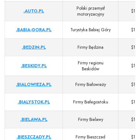
Polski przemysł
.AUTO.PL
$13
motoryzacyjny
.BABIA-GORA.PL
Turystyka Babiej Góry
$13
.BEDZIN.PL
Firmy Będzina
$13
Firmy regionu
.BESKIDY.PL
$13
Beskidów
.BIALOWIEZA.PL
Firmy Białowieży
$13
.BIALYSTOK.PL
Firmy Białegostoku
$13
.BIELAWA.PL
Firmy Bielawy
$13
.BIESZCZADY.PL
Firmy Bieszczad
$13