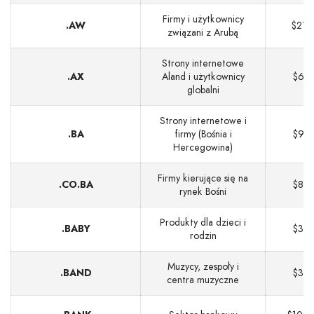
Firmy i użytkownicy
.AW
$218
związani z Arubą
Strony internetowe
.AX
Aland i użytkownicy
$60
globalni
Strony internetowe i
.BA
firmy (Bośnia i
$94
Hercegowina)
Firmy kierujące się na
.CO.BA
$86
rynek Bośni
Produkty dla dzieci i
.BABY
$30
rodzin
Muzycy, zespoły i
.BAND
$30
centra muzyczne