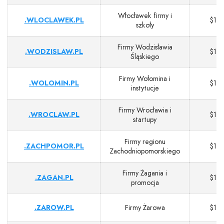
Włocławek firmy i
.WLOCLAWEK.PL
$13
szkoły
Firmy Wodzisławia
.WODZISLAW.PL
$13
Śląskiego
Firmy Wołomina i
.WOLOMIN.PL
$13
instytucje
Firmy Wrocławia i
.WROCLAW.PL
$13
startupy
Firmy regionu
.ZACHPOMOR.PL
$13
Zachodniopomorskiego
Firmy Żagania i
.ZAGAN.PL
$13
promocja
.ZAROW.PL
Firmy Żarowa
$13