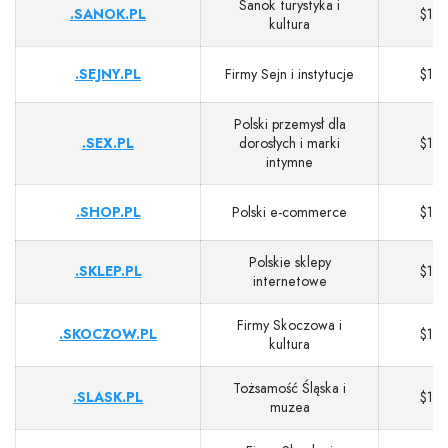
Sanok turystyka i
.SANOK.PL
$13
kultura
.SEJNY.PL
Firmy Sejn i instytucje
$13
Polski przemysł dla
.SEX.PL
dorosłych i marki
$13
intymne
.SHOP.PL
Polski e‑commerce
$13
Polskie sklepy
.SKLEP.PL
$13
internetowe
Firmy Skoczowa i
.SKOCZOW.PL
$13
kultura
Tożsamość Śląska i
.SLASK.PL
$13
muzea