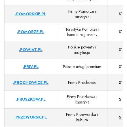
Firmy Pomorza i
.POMORSKIE.PL
$13
turystyka
Turystyka Pomorza i
.POMORZE.PL
$13
handel regionalny
Polskie powiaty i
.POWIAT.PL
$13
instytucje
.PRIV.PL
Polskie usługi premium
$13
.PROCHOWICE.PL
Firmy Prochowic
$13
Firmy Pruszkowa i
.PRUSZKOW.PL
$13
logistyka
Firmy Przeworska i
.PRZEWORSK.PL
$13
kultura