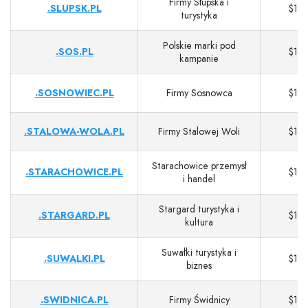
Firmy Słupska i
.SLUPSK.PL
$13
turystyka
Polskie marki pod
.SOS.PL
$13
kampanie
.SOSNOWIEC.PL
Firmy Sosnowca
$13
.STALOWA-WOLA.PL
Firmy Stalowej Woli
$13
Starachowice przemysł
.STARACHOWICE.PL
$13
i handel
Stargard turystyka i
.STARGARD.PL
$13
kultura
Suwałki turystyka i
.SUWALKI.PL
$13
biznes
.SWIDNICA.PL
Firmy Świdnicy
$13