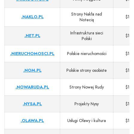
Strony Nakła nad
.NAKLO.PL
$13
Notecią
Infrastruktura sieci
.NET.PL
$13
Polski
.NIERUCHOMOSCI.PL
Polskie nieruchomości
$13
.NOM.PL
Polskie strony osobiste
$13
.NOWARUDA.PL
Strony Nowej Rudy
$13
.NYSA.PL
Projekty Nysy
$13
.OLAWA.PL
Usługi Oławy i kultura
$13