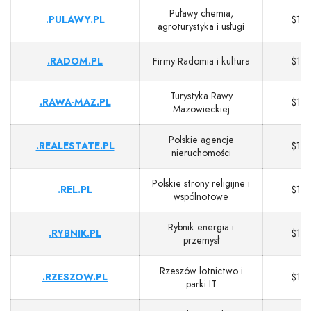
Puławy chemia,
.PULAWY.PL
$13
agroturystyka i usługi
.RADOM.PL
Firmy Radomia i kultura
$13
Turystyka Rawy
.RAWA-MAZ.PL
$13
Mazowieckiej
Polskie agencje
.REALESTATE.PL
$13
nieruchomości
Polskie strony religijne i
.REL.PL
$13
wspólnotowe
Rybnik energia i
.RYBNIK.PL
$13
przemysł
Rzeszów lotnictwo i
.RZESZOW.PL
$13
parki IT