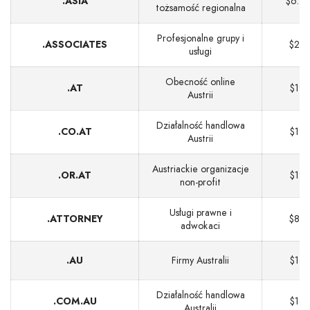
.ASIA
$6.70
tożsamość regionalna
Profesjonalne grupy i
.ASSOCIATES
$26
usługi
Obecność online
.AT
$19
Austrii
Działalność handlowa
.CO.AT
$19
Austrii
Austriackie organizacje
.OR.AT
$19
non‑profit
Usługi prawne i
.ATTORNEY
$86
adwokaci
.AU
Firmy Australii
$16
Działalność handlowa
.COM.AU
$16
Australii