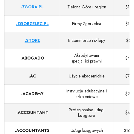
.ZGORA.PL
Zielona Góra i region
$13
.ZGORZELEC.PL
Firmy Zgorzelca
$13
.STORE
E‑commerce i sklepy
$6
Akredytowani
.ABOGADO
$44
specjaliści prawni
.AC
Użycie akademickie
$74
Instytucje edukacyjne i
.ACADEMY
$23
szkoleniowe
Profesjonalne usługi
.ACCOUNTANT
$33
księgowe
.ACCOUNTANTS
Usługi księgowych
$164