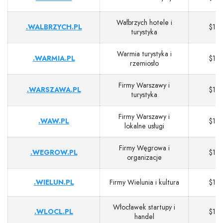
Wałbrzych hotele i
.WALBRZYCH.PL
$13
turystyka
Warmia turystyka i
.WARMIA.PL
$13
rzemiosło
Firmy Warszawy i
.WARSZAWA.PL
$13
turystyka
Firmy Warszawy i
.WAW.PL
$13
lokalne usługi
Firmy Węgrowa i
.WEGROW.PL
$13
organizacje
.WIELUN.PL
Firmy Wielunia i kultura
$13
Włocławek startupy i
.WLOCL.PL
$13
handel