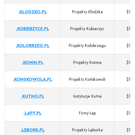
.KLODZKO.PL
Projekty Kłodzka
$13
.KOBIERZYCE.PL
Projekty Kobierzyc
$13
.KOLOBRZEG.PL
Projekty Kołobrzegu
$13
.KONIN.PL
Projekty Konina
$13
.KONSKOWOLA.PL
Projekty Końskowoli
$13
.KUTNO.PL
Instytucje Kutna
$13
.LAPY.PL
Firmy Łap
$13
.LEBORK.PL
Projekty Lęborka
$13