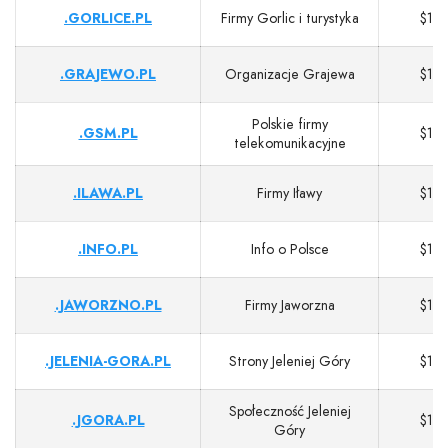
.GORLICE.PL
Firmy Gorlic i turystyka
$13
.GRAJEWO.PL
Organizacje Grajewa
$13
Polskie firmy
.GSM.PL
$13
telekomunikacyjne
.ILAWA.PL
Firmy Iławy
$13
.INFO.PL
Info o Polsce
$13
.JAWORZNO.PL
Firmy Jaworzna
$13
.JELENIA-GORA.PL
Strony Jeleniej Góry
$13
Społeczność Jeleniej
.JGORA.PL
$13
Góry