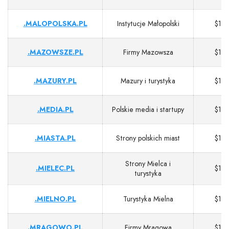
.MALOPOLSKA.PL
Instytucje Małopolski
$13
.MAZOWSZE.PL
Firmy Mazowsza
$13
.MAZURY.PL
Mazury i turystyka
$13
.MEDIA.PL
Polskie media i startupy
$13
.MIASTA.PL
Strony polskich miast
$13
Strony Mielca i
.MIELEC.PL
$13
turystyka
.MIELNO.PL
Turystyka Mielna
$13
.MRAGOWO.PL
Firmy Mrągowa
$13