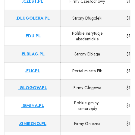
.CZEST.PL
Firmy Częstochowy
$13
.DLUGOLEKA.PL
Strony Długołęki
$13
Polskie instytucje
.EDU.PL
$13
akademickie
.ELBLAG.PL
Strony Elbląga
$13
.ELK.PL
Portal miasta Ełk
$13
.GLOGOW.PL
Firmy Głogowa
$13
Polskie gminy i
.GMINA.PL
$13
samorządy
.GNIEZNO.PL
Firmy Gniezna
$13