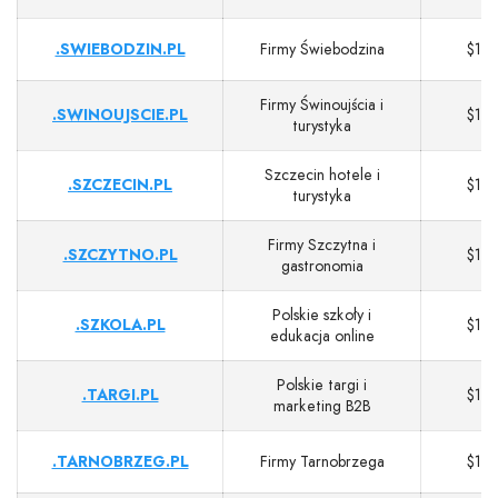
.SWIEBODZIN.PL
Firmy Świebodzina
$13
Firmy Świnoujścia i
.SWINOUJSCIE.PL
$13
turystyka
Szczecin hotele i
.SZCZECIN.PL
$13
turystyka
Firmy Szczytna i
.SZCZYTNO.PL
$13
gastronomia
Polskie szkoły i
.SZKOLA.PL
$13
edukacja online
Polskie targi i
.TARGI.PL
$13
marketing B2B
.TARNOBRZEG.PL
Firmy Tarnobrzega
$13