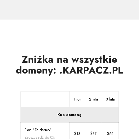
innych
strefach
Zniżka na wszystkie
domeny: .KARPACZ.PL
1 rok
2 lata
3 lata
Kup domenę
Plan "Za darmo"
$13
$37
$61
Zaoszczędź do 0%