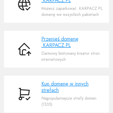
.KARPACZ.PL
Połącz
Możesz zaparkować .KARPACZ.PL
swoją
domenę we wszystkich pakietach
domenę
.KARPACZ.PL
Przenieś domenę
.KARPACZ.PL
Przenieś
Darmowy limitowany kreator stron
domenę
internetowych
.KARPACZ.PL
Kup domenę w innych
strefach
Kup
Najpopularniejsze strefy domen
domenę
(1335)
w