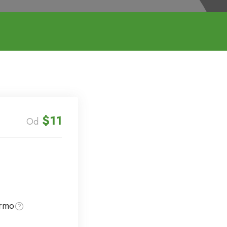
$11
Od
armo