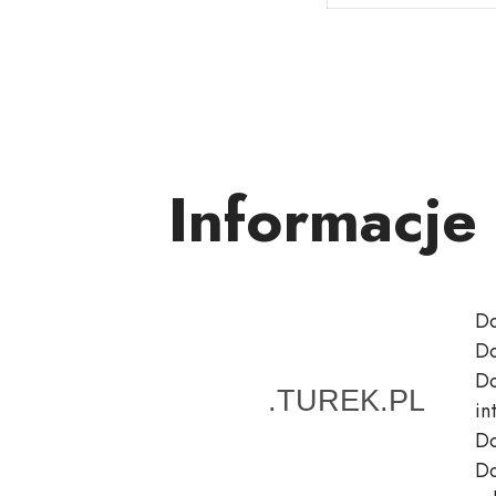
Informacje
Do
Do
Do
in
Do
Do