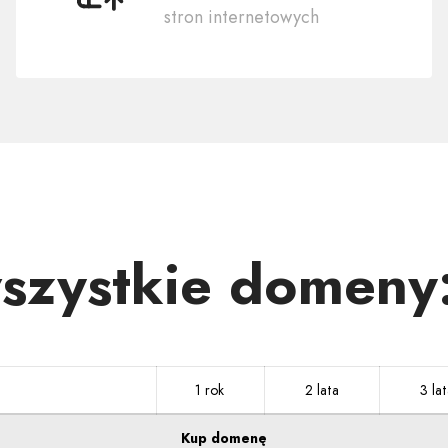
stron internetowych
domenę
.TUREK.PL
wszystkie domeny
1 rok
2 lata
3 lat
Kup domenę