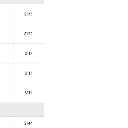
$133
6
$122
$117
$111
$111
$144