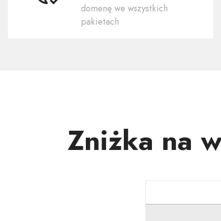
domenę we wszystkich
swoją
pakietach
domenę
.TUREK.PL
Zniżka na 