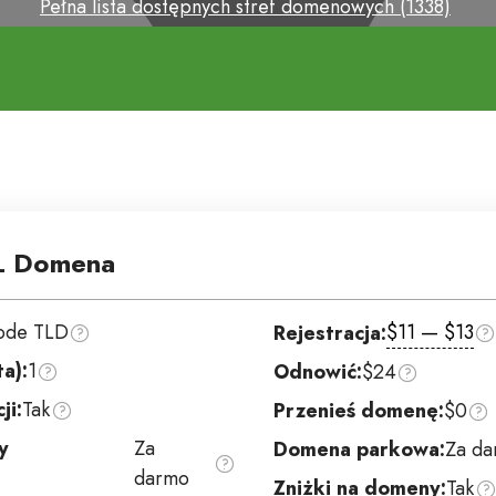
Pełna lista dostępnych stref domenowych (1338)
L Domena
ode TLD
$11 — $13
Rejestracja:
ta):
1
Odnowić:
$24
ji:
Tak
Przenieś domenę:
$0
y
Za
Domena parkowa:
Za d
darmo
Zniżki na domeny:
Tak