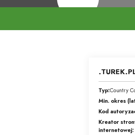
.TUREK.P
Typ:
Country C
Min. okres (la
Kod autoryzac
Kreator stron
internetowej: