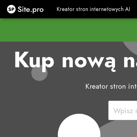
Site.pro
Kreator stron internetowych AI
Kreator stron internetowych AI
Kup nową 
Kreator stron i