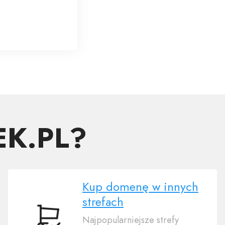
EK.PL?
Kup domenę w innych
strefach
Najpopularniejsze strefy
Kup