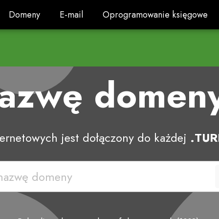
Domeny
E-mail
Oprogramowanie księgowe
Domeny
E-mail
Oprogramowanie księgowe
nazwę domen
nternetowych jest dołączony do każdej
.TUR