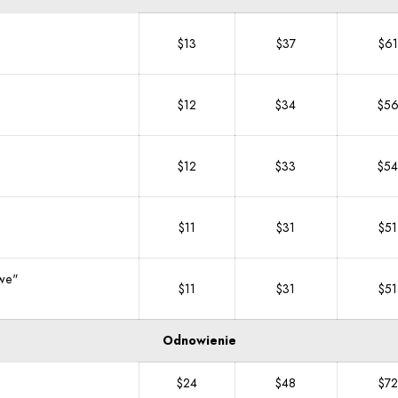
$13
$37
$61
$12
$34
$5
$12
$33
$54
$11
$31
$51
owe"
$11
$31
$51
Odnowienie
$24
$48
$72