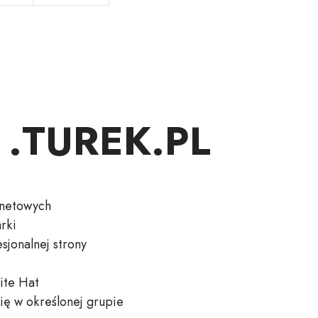
y .TUREK.PL
rnetowych
rki
jonalnej strony
ite Hat
ię w określonej grupie