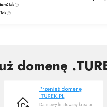
ium:
Tak
:
Tak
już domenę .TUR
Przenieś domenę
.TUREK.PL
Darmowy limitowany kreator
Przenieś