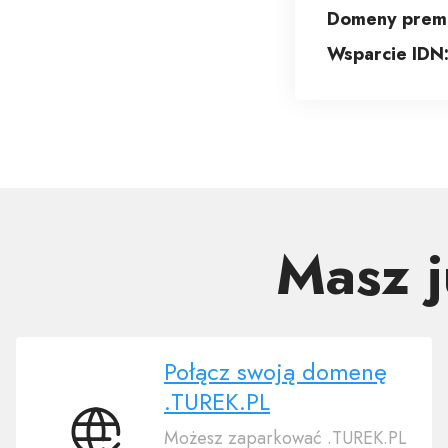
Domeny prem
Wsparcie IDN
Masz 
Połącz swoją domenę
.TUREK.PL
Możesz zaparkować .TUREK.PL
Połącz