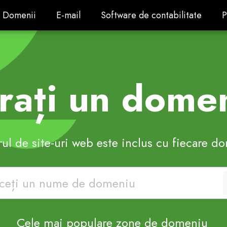
Domenii
E-mail
Software de contabilitate
P
Domenii
E-mail
Software de contabilitate
P
ați un dome
ul de site-uri web este inclus cu fiecare d
Cele mai populare zone de domeniu