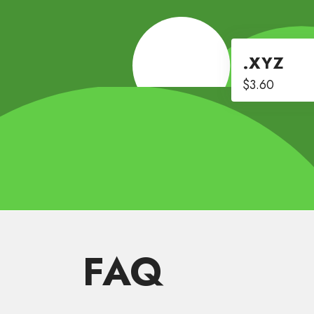
.XYZ
$3.60
FAQ