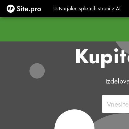
Site.pro
Ustvarjalec spletnih strani z AI
Ustvarjalec spletnih strani z AI
Kupi
Izdelova