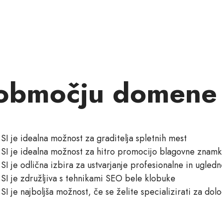
območju domene 
I je idealna možnost za graditelja spletnih mest
SI je idealna možnost za hitro promocijo blagovne znam
I je odlična izbira za ustvarjanje profesionalne in ugledn
I je združljiva s tehnikami SEO bele klobuke
I je najboljša možnost, če se želite specializirati za do