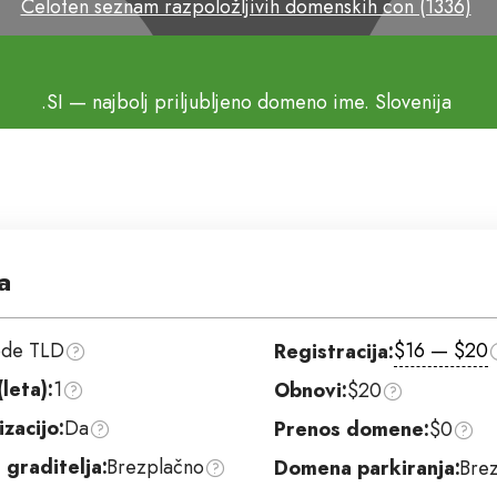
Celoten seznam razpoložljivih domenskih con (1336)
.SI
— najbolj priljubljeno domeno ime. Slovenija
a
ode TLD
$16 — $20
Registracija:
leta):
1
Obnovi:
$20
zacijo:
Da
Prenos domene:
$0
 graditelja:
Brezplačno
Domena parkiranja:
Bre