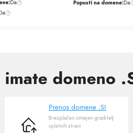
ene:
Da
Popusti na domene:
Da
Da
 imate domeno .
Prenos domene .SI
Brezplačen omejen graditelj
spletnih strani
Prenos