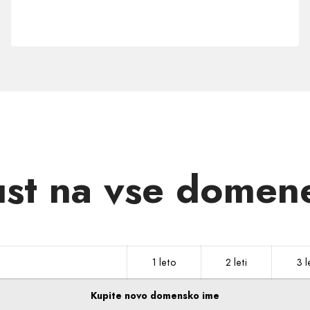
domene
.SI
st na vse domene
1 leto
2 leti
3 l
Kupite novo domensko ime