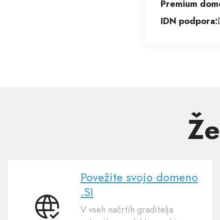
Premium dom
IDN podpora:
Že
Povežite svojo domeno
.SI
V vseh načrtih graditelja
Povežite