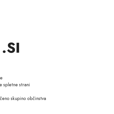
.SI
ke
e spletne strani
ločeno skupino občinstva