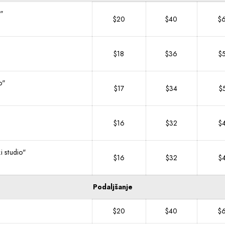
o"
$20
$40
$
$18
$36
$
o"
$17
$34
$
$16
$32
$
i studio"
$16
$32
$
Podaljšanje
$20
$40
$