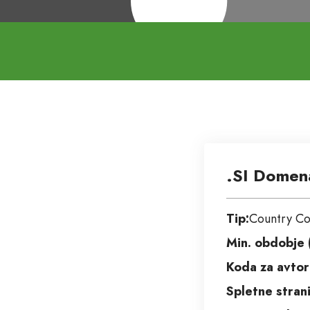
.SI Domen
Tip:
Country C
Min. obdobje (
Koda za avtori
Spletne strani