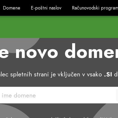
Domene
E-poštni naslov
Računovodski progra
Domene
E-poštni naslov
Računovodski progra
te novo dom
lec spletnih strani je vključen v vsako
.SI
d