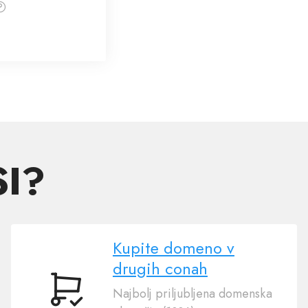
SI?
Kupite domeno v
drugih conah
Najbolj priljubljena domenska
Kupite