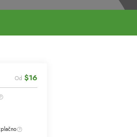
$16
Od
zplačno